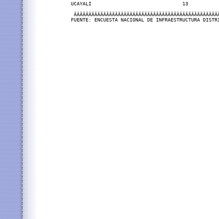
UCAYALI                               13           
 ÄÄÄÄÄÄÄÄÄÄÄÄÄÄÄÄÄÄÄÄÄÄÄÄÄÄÄÄÄÄÄÄÄÄÄÄÄÄÄÄÄÄÄÄÄÄÄÄÄ