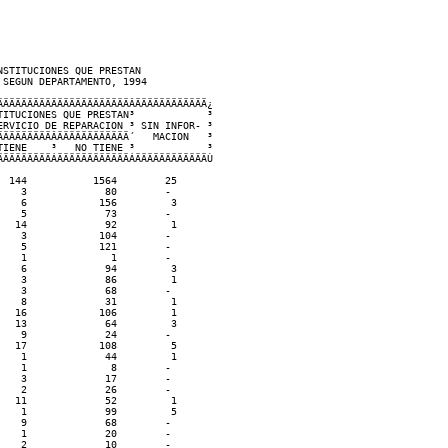
STITUCIONES QUE PRESTAN

SEGUN DEPARTAMENTO, 1994

ÄÄÄÄÄÄÄÄÄÄÄÄÄÄÄÄÄÄÄÄÄÂÄÄÄÄÄÄÄÄÄÄÄÄ¿  

ITUCIONES QUE PRESTAN³            ³

RVICIO DE REPARACION ³ SIN INFOR- ³

ÄÄÄÄÄÄÄÄÂÄÄÄÄÄÄÄÄÄÄÄÄ´   MACION   ³

IENE    ³   NO TIENE ³            ³

ÄÄÄÄÄÄÄÄÁÄÄÄÄÄÄÄÄÄÄÄÄÁÄÄÄÄÄÄÄÄÄÄÄÄÙ  

 144           1564        25

   3             80        -

   6            156         3

   5             73        -

  14             92         1

   3            104        -

   5            121        -

   1              1        -

   6             94         3

   3             86         1

   3             68        -

   8             31         1

  16            106         1

  13             64         3

   9             24        -

  17            108         5

   1             44         1

   1              8        -

   3             17        -

   2             26        -

  11             52         1

   1             99         5

   9             68        -

   1             20        -

   2             10        -
