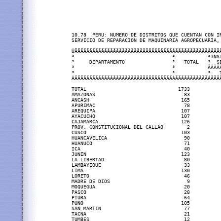
10.78  PERU: NUMERO DE DISTRITOS QUE CUENTAN CON IN
SERVICIO DE REPARACION DE MAQUINARIA AGROPECUARIA, 
ÚÄÄÄÄÄÄÄÄÄÄÄÄÄÄÄÄÄÄÄÄÄÄÄÄÄÄÄÄÄÄÄÄÄÂÄÄÄÄÄÄÄÄÄÄÄÂÄÄÄÄ
³                                 ³           ³INST
³     DEPARTAMENTO                ³   TOTAL   ³  SE
³                                 ³           ÃÄÄÄÄ
³                                 ³           ³   T
ÀÄÄÄÄÄÄÄÄÄÄÄÄÄÄÄÄÄÄÄÄÄÄÄÄÄÄÄÄÄÄÄÄÄÁÄÄÄÄÄÄÄÄÄÄÄÁÄÄÄÄ
TOTAL                               1733           
AMAZONAS                              83           
ANCASH                               165           
APURIMAC                              78           
AREQUIPA                             107           
AYACUCHO                             107           
CAJAMARCA                            126           
PROV. CONSTITUCIONAL DEL CALLAO        2           
CUSCO                                103           
HUANCAVELICA                          90           
HUANUCO                               71           
ICA                                   40           
JUNIN                                123           
LA LIBERTAD                           80           
LAMBAYEQUE                            33           
LIMA                                 130           
LORETO                                46           
MADRE DE DIOS                          9           
MOQUEGUA                              20           
PASCO                                 28           
PIURA                                 64           
PUNO                                 105           
SAN MARTIN                            77           
TACNA                                 21           
TUMBES                                12           