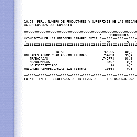
10.79  PERU: NUMERO DE PRODUCTORES Y SUPERFICIE DE LAS UNIDAD
AGROPECUARIAS QUE CONDUCEN

ÚÄÄÄÄÄÄÄÄÄÄÄÄÄÄÄÄÄÄÄÄÄÄÄÄÄÄÄÄÄÄÄÄÄÄÄÄÄÄÄÄÂÄÄÄÄÄÄÄÄÄÄÄÄÄÄÄÄÄÄÂÄ
³                                        ³    PRODUCTORES   ³ 
³CONDICION DE LAS UNIDADES AGROPECUARIAS ÃÄÄÄÄÄÄÄÄÄÂÄÄÄÄÄÄÄÄÅÄ
³                                        ³   Nø    ³    %   ³ 
ÀÄÄÄÄÄÄÄÄÄÄÄÄÄÄÄÄÄÄÄÄÄÄÄÄÄÄÄÄÄÄÄÄÄÄÄÄÄÄÄÄÁÄÄÄÄÄÄÄÄÄÁÄÄÄÄÄÄÄÄÁÄ
                 TOTAL                    1764666     100,0   
UNIDADES AGROPECUARIAS CON TIERRAS        1754298      99,4   
   TRABAJADAS                             1745773      98,9   
   ABANDONADAS                               8507       0,5   
   NO ESPECIFICADO                             18       0,0   
UNIDADES AGROPECUARIAS SIN TIERRAS          10368       0,6   
ÄÄÄÄÄÄÄÄÄÄÄÄÄÄÄÄÄÄÄÄÄÄÄÄÄÄÄÄÄÄÄÄÄÄÄÄÄÄÄÄÄÄÄÄÄÄÄÄÄÄÄÄÄÄÄÄÄÄÄÄÄÄ