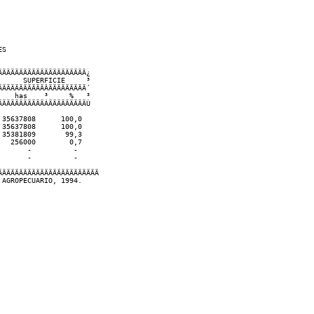
ES                                                                         
ÄÄÄÄÄÄÄÄÄÄÄÄÄÄÄÄÄÄÄÄ¿

     SUPERFICIE     ³

ÄÄÄÄÄÄÄÄÄÄÂÄÄÄÄÄÄÄÄÄ´

   has    ³     %   ³

ÄÄÄÄÄÄÄÄÄÄÁÄÄÄÄÄÄÄÄÄÙ

35637808      100,0

35637808      100,0

35381809       99,3

  256000        0,7

      -          -

      -          -

ÄÄÄÄÄÄÄÄÄÄÄÄÄÄÄÄÄÄÄÄÄÄÄ 
