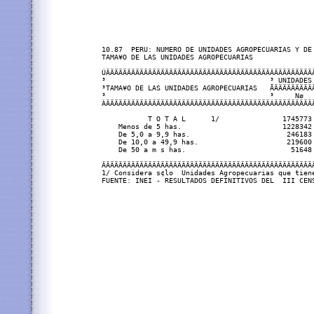
10.87  PERU: NUMERO DE UNIDADES AGROPECUARIAS Y DE 
TAMA¥O DE LAS UNIDADES AGROPECUARIAS

ÚÄÄÄÄÄÄÄÄÄÄÄÄÄÄÄÄÄÄÄÄÄÄÄÄÄÄÄÄÄÄÄÄÄÄÄÄÄÄÄÂÄÄÄÄÄÄÄÄÄÄ
³                                       ³ UNIDADES 
³TAMA¥O DE LAS UNIDADES AGROPECUARIAS   ÃÄÄÄÄÄÄÄÄÄÄ
³                                       ³     Nø   
ÀÄÄÄÄÄÄÄÄÄÄÄÄÄÄÄÄÄÄÄÄÄÄÄÄÄÄÄÄÄÄÄÄÄÄÄÄÄÄÄÁÄÄÄÄÄÄÄÄÄÄ
           T O T A L      1/               1745773 
    Menos de 5 has.                        1228342 
    De 5,0 a 9,9 has.                       246183 
    De 10,0 a 49,9 has.                     219600 
    De 50 a m s has.                         51648 
ÄÄÄÄÄÄÄÄÄÄÄÄÄÄÄÄÄÄÄÄÄÄÄÄÄÄÄÄÄÄÄÄÄÄÄÄÄÄÄÄÄÄÄÄÄÄÄÄÄÄÄ
1/ Considera s¢lo  Unidades Agropecuarias que tiene