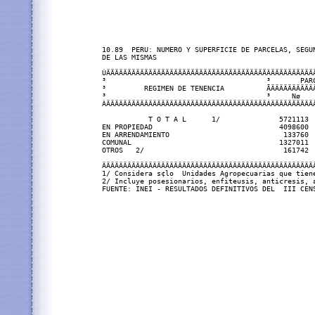
10.89  PERU: NUMERO Y SUPERFICIE DE PARCELAS, SEGUN
DE LAS MISMAS

ÚÄÄÄÄÄÄÄÄÄÄÄÄÄÄÄÄÄÄÄÄÄÄÄÄÄÄÄÄÄÄÄÄÄÄÄÄÄÄÂÄÄÄÄÄÄÄÄÄÄÄ
³                                      ³       PARC
³         REGIMEN DE TENENCIA          ÃÄÄÄÄÄÄÄÄÄÄÄ
³                                      ³     Nø    
ÀÄÄÄÄÄÄÄÄÄÄÄÄÄÄÄÄÄÄÄÄÄÄÄÄÄÄÄÄÄÄÄÄÄÄÄÄÄÄÁÄÄÄÄÄÄÄÄÄÄÄ
           T O T A L      1/              5721113  
EN PROPIEDAD                              4098600  
EN ARRENDAMIENTO                           133760  
COMUNAL                                   1327011  
OTROS   2/                                 161742  
ÄÄÄÄÄÄÄÄÄÄÄÄÄÄÄÄÄÄÄÄÄÄÄÄÄÄÄÄÄÄÄÄÄÄÄÄÄÄÄÄÄÄÄÄÄÄÄÄÄÄÄ
1/ Considera s¢lo  Unidades Agropecuarias que tiene
2/ Incluye posesionarios, enfiteusis, anticresis, a