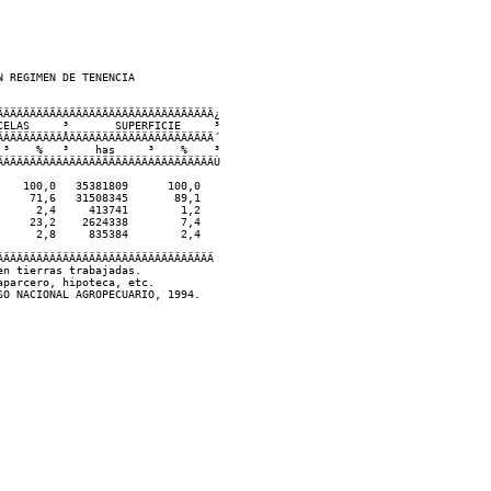
 REGIMEN DE TENENCIA

ÄÄÄÄÄÄÄÄÄÂÄÄÄÄÄÄÄÄÄÄÄÄÄÄÄÄÄÄÄÄÄÄ¿

ELAS     ³       SUPERFICIE     ³

ÂÄÄÄÄÄÄÄÄÅÄÄÄÄÄÄÄÄÄÄÄÄÂÄÄÄÄÄÄÄÄÄ´

³    %   ³    has     ³    %    ³

ÁÄÄÄÄÄÄÄÄÁÄÄÄÄÄÄÄÄÄÄÄÄÁÄÄÄÄÄÄÄÄÄÙ

   100,0   35381809      100,0

    71,6   31508345       89,1

     2,4     413741        1,2

    23,2    2624338        7,4

     2,8     835384        2,4

ÄÄÄÄÄÄÄÄÄÄÄÄÄÄÄÄÄÄÄÄÄÄÄÄÄÄÄÄÄÄÄÄ     

n tierras trabajadas.

parcero, hipoteca, etc.
