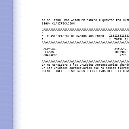
10.95  PERU: POBLACION DE GANADO AUQUENIDO POR UNID
SEGUN CLASIFICACION

ÚÄÄÄÄÄÄÄÄÄÄÄÄÄÄÄÄÄÄÄÄÄÄÄÄÄÄÄÄÄÄÄÄÄÄÄÄÄÄÂÄÄÄÄÄÄÄÄÄÄÄ
³                                      ³           
³  CLASIFICACION DE GANADO AUQUENIDO   ÃÄÄÄÄÄÄÄÄÄÄÄ
³                                      ³  TOTAL 1/ 
ÀÄÄÄÄÄÄÄÄÄÄÄÄÄÄÄÄÄÄÄÄÄÄÄÄÄÄÄÄÄÄÄÄÄÄÄÄÄÄÁÄÄÄÄÄÄÄÄÄÄÄ
 ALPACAS                                  2456642  
 LLAMAS                                   1005902  
 GUANACOS                                    7770  
ÄÄÄÄÄÄÄÄÄÄÄÄÄÄÄÄÄÄÄÄÄÄÄÄÄÄÄÄÄÄÄÄÄÄÄÄÄÄÄÄÄÄÄÄÄÄÄÄÄÄÄ
1/ No considera a las Unidades Agropecuarias abando
2/ Son unidades agropecuarias que no poseen tierras