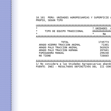
10.101  PERU: UNIDADES AGROPECUARIAS Y SUPERFICIE A
PROPIO, SEGUN TIPO

ÚÄÄÄÄÄÄÄÄÄÄÄÄÄÄÄÄÄÄÄÄÄÄÄÄÄÄÄÄÄÄÄÄÄÄÄÄÄÂÄÄÄÄÄÄÄÄÄÄÄÄ
³                                     ³ UNIDADES  A
³     TIPO DE EQUIPO TRADICIONAL      ÃÄÄÄÄÄÄÄÄÄÄÄÄ
³                                     ³      Nø    
ÀÄÄÄÄÄÄÄÄÄÄÄÄÄÄÄÄÄÄÄÄÄÄÄÄÄÄÄÄÄÄÄÄÄÄÄÄÄÁÄÄÄÄÄÄÄÄÄÄÄÄ
                 TOTAL                    1745773  
  ARADO HIERRO TRACCION ANIMAL              71301  
  ARADO PALO TRACCION ANIMAL               563929  
  ARADO PALO TRACCION HUMANA               397601  
  FUMIGADORA MANUAL                        299240  
  NO TIENE                                 726665  
ÄÄÄÄÄÄÄÄÄÄÄÄÄÄÄÄÄÄÄÄÄÄÄÄÄÄÄÄÄÄÄÄÄÄÄÄÄÄÄÄÄÄÄÄÄÄÄÄÄÄÄ
1/ No considera a las Unidades Agropecuarias abando