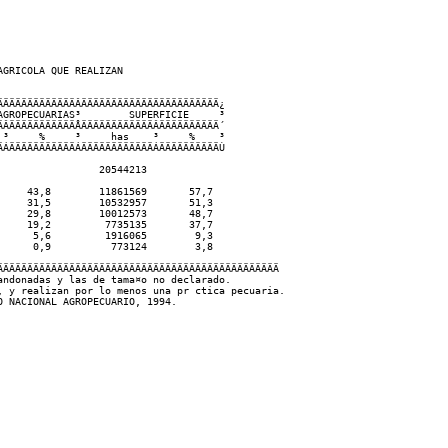
GRICOLA QUE REALIZAN

ÄÄÄÄÄÄÄÄÄÄÄÄÂÄÄÄÄÄÄÄÄÄÄÄÄÄÄÄÄÄÄÄÄÄÄÄ¿  

GROPECUARIAS³        SUPERFICIE     ³

ÂÄÄÄÄÄÄÄÄÄÄÄÅÄÄÄÄÄÄÄÄÄÄÄÄÂÄÄÄÄÄÄÄÄÄÄ´

³     %     ³     has    ³     %    ³

ÁÄÄÄÄÄÄÄÄÄÄÄÁÄÄÄÄÄÄÄÄÄÄÄÄÁÄÄÄÄÄÄÄÄÄÄÙ

                20544213

    43,8        11861569       57,7

    31,5        10532957       51,3

    29,8        10012573       48,7

    19,2         7735135       37,7

     5,6         1916065        9,3

     0,9          773124        3,8

ÄÄÄÄÄÄÄÄÄÄÄÄÄÄÄÄÄÄÄÄÄÄÄÄÄÄÄÄÄÄÄÄÄÄÄÄÄÄÄÄÄÄÄÄÄÄ 

ndonadas y las de tama¤o no declarado.

 y realizan por lo menos una pr ctica pecuaria.
