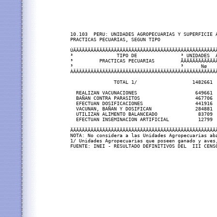
10.103  PERU: UNIDADES AGROPECUARIAS Y SUPERFICIE A
PRACTICAS PECUARIAS, SEGUN TIPO

ÚÄÄÄÄÄÄÄÄÄÄÄÄÄÄÄÄÄÄÄÄÄÄÄÄÄÄÄÄÄÄÄÄÄÄÄÄÄÂÄÄÄÄÄÄÄÄÄÄÄÄ
³               TIPO DE               ³ UNIDADES  A
³         PRACTICAS PECUARIAS         ÃÄÄÄÄÄÄÄÄÄÄÄÄ
³                                     ³      Nø    
ÀÄÄÄÄÄÄÄÄÄÄÄÄÄÄÄÄÄÄÄÄÄÄÄÄÄÄÄÄÄÄÄÄÄÄÄÄÄÁÄÄÄÄÄÄÄÄÄÄÄÄ
               TOTAL 1/                   1482661  
  REALIZAN VACUNACIONES                    649661  
  BAÑAN CONTRA PARASITOS                   467706  
  EFECTUAN DOSIFICACIONES                  441916  
  VACUNAN, BAÑAN Y DOSIFICAN               284881  
  UTILIZAN ALIMENTO BALANCEADO              83709  
  EFECTUAN INSEMINACION ARTIFICIAL          12799  
ÄÄÄÄÄÄÄÄÄÄÄÄÄÄÄÄÄÄÄÄÄÄÄÄÄÄÄÄÄÄÄÄÄÄÄÄÄÄÄÄÄÄÄÄÄÄÄÄÄÄÄ
NOTA: No considera a las Unidades Agropecuarias aba
1/ Unidades Agropecuarias que poseen ganado y aves,