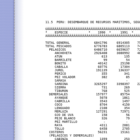
11.5  PERU: DESEMBARQUE DE RECURSOS MARITIMOS, SEGU
ÚÄÄÄÄÄÄÄÄÄÄÄÄÄÄÄÄÄÄÄÄÄÄÂÄÄÄÄÄÄÄÄÄÄÂÄÄÄÄÄÄÄÄÄÄÄÂÄÄÄ
³    ESPECIE           ³    1990  ³     1991  ³   
ÀÄÄÄÄÄÄÄÄÄÄÄÄÄÄÄÄÄÄÄÄÄÄÁÄÄÄÄÄÄÄÄÄÄÁÄÄÄÄÄÄÄÄÄÄÄÁÄÄÄ
TOTAL GENERAL             6841796     6914305    7
TOTAL PESCADOS            6776783     6805113    7
  PELAGICOS               6486710     6659637    7
     ANCHOVETA            2926408     3080992    4
     ATUN                     613         135     
     BARRILETE                 99          54     
     BONITO                 40142       25198     
     CABALLA                60776       17304     
     JUREL                 191139      136337     
     PERICO                   355         341     
     PEZ VOLADOR              382          85     
     SAMASA                                -      
     SARDINA              3265297     3398397    2
     SIERRA                   731         269     
     TIBURON                  768         525     
  DEMERSALES               157977       85754     
     AYANQUE                 5078        1861     
     CABRILLA                3543        1497     
     COCO                    8704        4150     
     LENGUADO                2108         354     
     MERLUZA               127291       72971     
     OJO DE UVA               158          56     
     PEJE BLANCO              326          79     
     PEZ MARTILLO              -           -       
     RAYA                    4311        2081     
     TOLLO                   6458        2705     
  COSTEROS                  56231       15161     
  (PELAGICOS Y DEMERSALES)

     CABINZA                 1359         253     