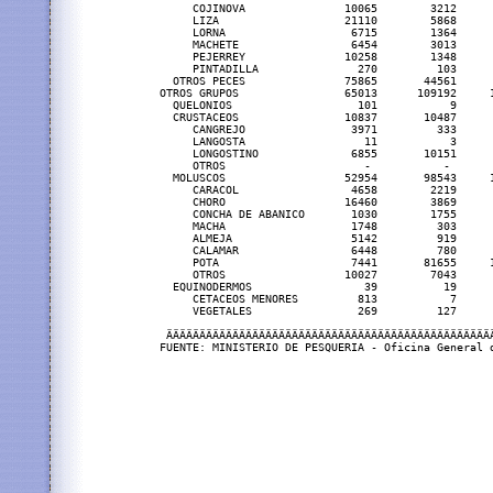
     COJINOVA               10065        3212     
     LIZA                   21110        5868     
     LORNA                   6715        1364     
     MACHETE                 6454        3013     
     PEJERREY               10258        1348     
     PINTADILLA               270         103     
  OTROS PECES               75865       44561     
OTROS GRUPOS                65013      109192     
  QUELONIOS                   101           9      
  CRUSTACEOS                10837       10487     
     CANGREJO                3971         333     
     LANGOSTA                  11           3     
     LONGOSTINO              6855       10151     
     OTROS                     -           -       
  MOLUSCOS                  52954       98543     
     CARACOL                 4658        2219     
     CHORO                  16460        3869     
     CONCHA DE ABANICO       1030        1755     
     MACHA                   1748         303     
     ALMEJA                  5142         919     
     CALAMAR                 6448         780     
     POTA                    7441       81655     
     OTROS                  10027        7043     
  EQUINODERMOS                 39          19     
     CETACEOS MENORES         813           7     
     VEGETALES                269         127     
 ÄÄÄÄÄÄÄÄÄÄÄÄÄÄÄÄÄÄÄÄÄÄÄÄÄÄÄÄÄÄÄÄÄÄÄÄÄÄÄÄÄÄÄÄÄÄÄÄÄ