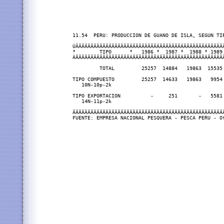
11.54  PERU: PRODUCCION DE GUANO DE ISLA, SEGUN TIP
ÚÄÄÄÄÄÄÄÄÄÄÄÄÄÄÄÄÄÄÂÄÄÄÄÄÄÄÄÂÄÄÄÄÄÄÄÂÄÄÄÄÄÄÄÂÄÄÄÄÄ
³        TIPO      ³   1986 ³  1987 ³  1988 ³ 1989
ÀÄÄÄÄÄÄÄÄÄÄÄÄÄÄÄÄÄÄÁÄÄÄÄÄÄÄÄÁÄÄÄÄÄÄÄÁÄÄÄÄÄÄÄÁÄÄÄÄÄ
         TOTAL         25257  14884   19863  15535
TIPO COMPUESTO         25257  14633   19863   9954
   10N-10p-2k

TIPO EXPORTACION          -     251       -   5581
   14N-11p-2k

ÄÄÄÄÄÄÄÄÄÄÄÄÄÄÄÄÄÄÄÄÄÄÄÄÄÄÄÄÄÄÄÄÄÄÄÄÄÄÄÄÄÄÄÄÄÄÄÄÄÄ
FUENTE: EMPRESA NACIONAL PESQUERA - PESCA PERU - O