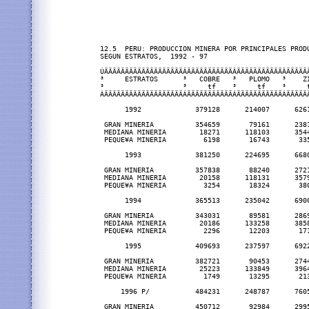
12.5  PERU: PRODUCCION MINERA POR PRINCIPALES PRODU
SEGUN ESTRATOS,  1992 - 97

ÚÄÄÄÄÄÄÄÄÄÄÄÄÄÄÄÄÄÄÄÂÄÄÄÄÄÄÄÄÄÄÄÂÄÄÄÄÄÄÄÄÄÄÄÂÄÄÄÄÄÄ
³     ESTRATOS      ³   COBRE   ³   PLOMO   ³    ZI
³                   ³     tf    ³     tf    ³     t
ÀÄÄÄÄÄÄÄÄÄÄÄÄÄÄÄÄÄÄÄÁÄÄÄÄÄÄÄÄÄÄÄÁÄÄÄÄÄÄÄÄÄÄÄÁÄÄÄÄÄÄ
      1992             379128      214007      6261
 GRAN MINERIA          354659       79161      2381
 MEDIANA MINERIA        18271      118103      3544
 PEQUE¥A MINERIA         6198       16743       335
      1993             381250      224695      6680
 GRAN MINERIA          357838       88240      2721
 MEDIANA MINERIA        20158      118131      3579
 PEQUE¥A MINERIA         3254       18324       380
      1994             365513      235042      6900
 GRAN MINERIA          343031       89581      2869
 MEDIANA MINERIA        20186      133258      3858
 PEQUE¥A MINERIA         2296       12203       171
      1995             409693      237597      6922
 GRAN MINERIA          382721       90453      2744
 MEDIANA MINERIA        25223      133849      3964
 PEQUE¥A MINERIA         1749       13295       213
     1996 P/           484231      248787      7605
 GRAN MINERIA          450712       92984      2995