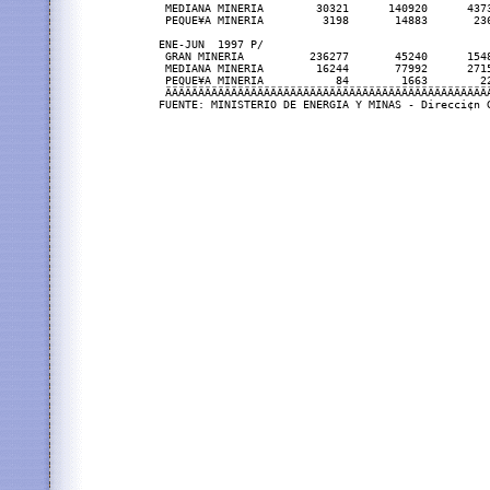
 MEDIANA MINERIA        30321      140920      4373
 PEQUE¥A MINERIA         3198       14883       236
ENE-JUN  1997 P/

 GRAN MINERIA          236277       45240      1548
 MEDIANA MINERIA        16244       77992      2715
 PEQUE¥A MINERIA           84        1663        22
 ÄÄÄÄÄÄÄÄÄÄÄÄÄÄÄÄÄÄÄÄÄÄÄÄÄÄÄÄÄÄÄÄÄÄÄÄÄÄÄÄÄÄÄÄÄÄÄÄÄÄ