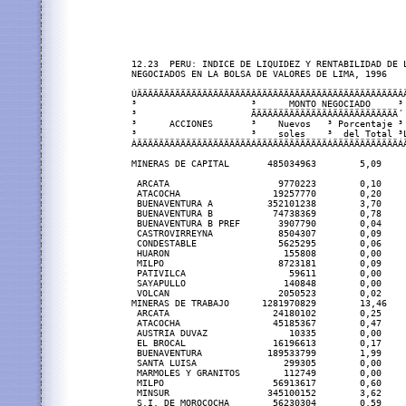
12.23  PERU: INDICE DE LIQUIDEZ Y RENTABILIDAD DE L
NEGOCIADOS EN LA BOLSA DE VALORES DE LIMA, 1996

ÚÄÄÄÄÄÄÄÄÄÄÄÄÄÄÄÄÄÄÄÄÄÂÄÄÄÄÄÄÄÄÄÄÄÄÄÄÄÄÄÄÄÄÄÄÄÄÄÄÂÄ
³                     ³      MONTO NEGOCIADO     ³ 
³                     ÃÄÄÄÄÄÄÄÄÄÄÄÄÄÂÄÄÄÄÄÄÄÄÄÄÄÄ´ 
³      ACCIONES       ³    Nuevos   ³ Porcentaje ³ 
³                     ³    soles    ³  del Total ³L
ÀÄÄÄÄÄÄÄÄÄÄÄÄÄÄÄÄÄÄÄÄÄÁÄÄÄÄÄÄÄÄÄÄÄÄÄÁÄÄÄÄÄÄÄÄÄÄÄÄÁÄ
MINERAS DE CAPITAL       485034963        5,09     
 ARCATA                    9770223        0,10     
 ATACOCHA                 19257770        0,20     
 BUENAVENTURA A          352101238        3,70     
 BUENAVENTURA B           74738369        0,78     
 BUENAVENTURA B PREF       3907790        0,04     
 CASTROVIRREYNA            8504307        0,09     
 CONDESTABLE               5625295        0,06     
 HUARON                     155808        0,00     
 MILPO                     8723181        0,09     
 PATIVILCA                   59611        0,00     
 SAYAPULLO                  140848        0,00     
 VOLCAN                    2050523        0,02     
MINERAS DE TRABAJO      1281970829        13,46    
 ARCATA                   24180102        0,25     
 ATACOCHA                 45185367        0,47     
 AUSTRIA DUVAZ               10335        0,00     
 EL BROCAL                16196613        0,17     
 BUENAVENTURA            189533799        1,99     
 SANTA LUISA                299305        0,00     
 MARMOLES Y GRANITOS        112749        0,00     
 MILPO                    56913617        0,60     
 MINSUR                  345100152        3,62     
 S.I. DE MOROCOCHA        56230304        0,59     