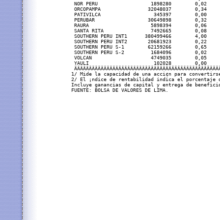
 NOR PERU                  1898280        0,02     
 ORCOPAMPA                32048037        0,34     
 PATIVILCA                  345397        0,00     
 PERUBAR                  30649898        0,32     
 RAURA                     5898394        0,06     
 SANTA RITA                7492665        0,08     
 SOUTHERN PERU INT1      380499466        4,00     
 SOUTHERN PERU INT2       20681923        0,22     
 SOUTHERN PERU S-1        62159266        0,65     
 SOUTHERN PERU S-2         1684096        0,02     
 VOLCAN                    4749035        0,05     
 YAULI                      102028        0,00     
 ÄÄÄÄÄÄÄÄÄÄÄÄÄÄÄÄÄÄÄÄÄÄÄÄÄÄÄÄÄÄÄÄÄÄÄÄÄÄÄÄÄÄÄÄÄÄÄÄÄÄ
1/ Mide la capacidad de una acci¢n para convertirse
2/ El ¡ndice de rentabilidad indica el porcentaje d
Incluye ganancias de capital y entrega de beneficio