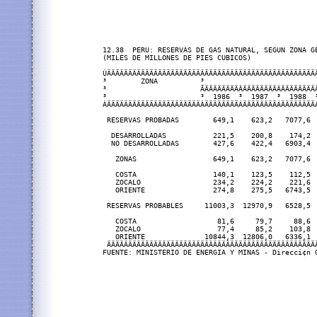
12.38  PERU: RESERVAS DE GAS NATURAL, SEGUN ZONA GE
(MILES DE MILLONES DE PIES CUBICOS)

ÚÄÄÄÄÄÄÄÄÄÄÄÄÄÄÄÄÄÄÄÄÄÄÂÄÄÄÄÄÄÄÄÄÄÄÄÄÄÄÄÄÄÄÄÄÄÄÄÄÄ
³        ZONA          ³                          
³                      ÃÄÄÄÄÄÄÄÄÂÄÄÄÄÄÄÄÄÂÄÄÄÄÄÄÄÄ
³                      ³  1986  ³  1987  ³  1988  
ÀÄÄÄÄÄÄÄÄÄÄÄÄÄÄÄÄÄÄÄÄÄÄÁÄÄÄÄÄÄÄÄÁÄÄÄÄÄÄÄÄÁÄÄÄÄÄÄÄÄ
 RESERVAS PROBADAS        649,1    623,2   7077,6 
  DESARROLLADAS           221,5    200,8    174,2 
  NO DESARROLLADAS        427,6    422,4   6903,4 
   ZONAS                  649,1    623,2   7077,6 
   COSTA                  140,1    123,5    112,5 
   ZOCALO                 234,2    224,2    221,6 
   ORIENTE                274,8    275,5   6743,5 
 RESERVAS PROBABLES     11003,3  12970,9   6528,5 
   COSTA                   81,6     79,7     88,6 
   ZOCALO                  77,4     85,2    103,8 
   ORIENTE              10844,3  12806,0   6336,1 
 ÄÄÄÄÄÄÄÄÄÄÄÄÄÄÄÄÄÄÄÄÄÄÄÄÄÄÄÄÄÄÄÄÄÄÄÄÄÄÄÄÄÄÄÄÄÄÄÄÄ