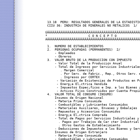
 13.18  PERU: RESULTADOS GENERALES DE LA ESTADISTIC
 CIIU 36: INDUSTRIA DE MINERALES NO METALICOS  1/

ÚÄÄÄÄÄÄÄÄÄÄÄÄÄÄÄÄÄÄÄÄÄÄÄÄÄÄÄÄÄÄÄÄÄÄÄÄÄÄÄÄÄÄÄÄÄÄÄÄÄ
³                      C O N C E P T O            
ÀÄÄÄÄÄÄÄÄÄÄÄÄÄÄÄÄÄÄÄÄÄÄÄÄÄÄÄÄÄÄÄÄÄÄÄÄÄÄÄÄÄÄÄÄÄÄÄÄÄ
 1.  NUMERO DE ESTABLECIMIENTOS                   
 2.  PERSONAS OCUPADAS (PERMANENTES)  2/          
     - Empleados                                  
     - Obreros                                    
 3.  VALOR BRUTO DE LA PRODUCCION CON IMPUESTO    
     - Valor Total de la Producci¢n Anual         
     - Total de Ingresos por Servicios Industriale
        . Margen Comercial                        
        . Por Serv. de Fabric., Rep., Otros Serv. 
        . Ingresos por CERTEX                     
      - Variaci¢n de Existencias de Productos en P
      - Energ¡a El‚ctrica Vendida                 
      - Impuestos Espec¡ficos e Imp. a los Bienes 
      - Activos Fijos Construidos por Cuenta Propi
 4.  VALOR TOTAL DE CONSUMO (INSUMO)              
     Insumos de Origen Nacional                   
     - Materia Prima Consumida                    
     - Combustibles y Lubricantes Consumidos      
     - Materiales Auxiliares, Envases y Embalajes 
     - Repuestos y Accesorios Consumidos          
     - Energ¡a El‚ctrica Comprada                 
     - Total de Pagos por Servicios Industriales y
       . Pagos por Trabajos de Car cter Industrial
       . Otros Gastos de Establecimiento          
     - Deducciones de Impuestos a los Bienes y Ser
     Insumos de Origen Extranjero                 
     - Materia Prima Consumida                    
     - Combustibles y Lubricantes Consumidos      