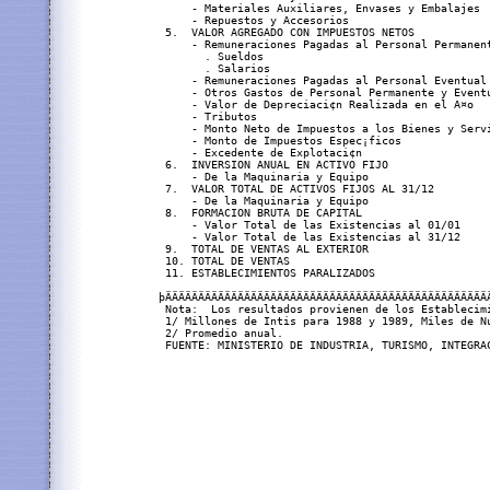
     - Materiales Auxiliares, Envases y Embalajes 
     - Repuestos y Accesorios                     
 5.  VALOR AGREGADO CON IMPUESTOS NETOS           
     - Remuneraciones Pagadas al Personal Permanen
       . Sueldos                                  
       . Salarios                                 
     - Remuneraciones Pagadas al Personal Eventual
     - Otros Gastos de Personal Permanente y Event
     - Valor de Depreciaci¢n Realizada en el A¤o  
     - Tributos                                   
     - Monto Neto de Impuestos a los Bienes y Serv
     - Monto de Impuestos Espec¡ficos             
     - Excedente de Explotaci¢n                   
 6.  INVERSION ANUAL EN ACTIVO FIJO               
     - De la Maquinaria y Equipo                  
 7.  VALOR TOTAL DE ACTIVOS FIJOS AL 31/12        
     - De la Maquinaria y Equipo                  
 8.  FORMACION BRUTA DE CAPITAL                   
     - Valor Total de las Existencias al 01/01    
     - Valor Total de las Existencias al 31/12    
 9.  TOTAL DE VENTAS AL EXTERIOR                  
 10. TOTAL DE VENTAS                              
 11. ESTABLECIMIENTOS PARALIZADOS                 
þÄÄÄÄÄÄÄÄÄÄÄÄÄÄÄÄÄÄÄÄÄÄÄÄÄÄÄÄÄÄÄÄÄÄÄÄÄÄÄÄÄÄÄÄÄÄÄÄÄ
 Nota:  Los resultados provienen de los Establecim
 1/ Millones de Intis para 1988 y 1989, Miles de Nu
 2/ Promedio anual.
