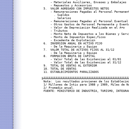
     - Materiales Auxiliares, Envases y Embalajes 
     - Repuestos y Accesorios                     
 5.  VALOR AGREGADO CON IMPUESTOS NETOS           
     - Remuneraciones Pagadas al Personal Permanen
       . Sueldos                                  
       . Salarios                                 
     - Remuneraciones Pagadas al Personal Eventual
     - Otros Gastos de Personal Permanente y Event
     - Valor de Depreciaci¢n Realizada en el A¤o  
     - Tributos                                   
     - Monto Neto de Impuestos a los Bienes y Serv
     - Monto de Impuestos Espec¡ficos             
     - Excedente de Explotaci¢n                   
 6.  INVERSION ANUAL EN ACTIVO FIJO               
     - De la Maquinaria y Equipo                  
 7.  VALOR TOTAL DE ACTIVOS FIJOS AL 31/12        
     - De la Maquinaria y Equipo                  
 8.  FORMACION BRUTA DE CAPITAL                   
     - Valor Total de las Existencias al 01/01    
     - Valor Total de las Existencias al 31/12    
 9.  TOTAL DE VENTAS AL EXTERIOR                  
 10. TOTAL DE VENTAS                              
 11. ESTABLECIMIENTOS PARALIZADOS                 
þÄÄÄÄÄÄÄÄÄÄÄÄÄÄÄÄÄÄÄÄÄÄÄÄÄÄÄÄÄÄÄÄÄÄÄÄÄÄÄÄÄÄÄÄÄÄÄÄÄ
 Nota:  Los resultados provienen de los Establecim
 1/ Millones de Intis para 1988 y 1989, Miles de Nu
 2/ Promedio anual.
