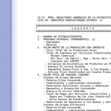
 13.21  PERU: RESULTADOS GENERALES DE LA ESTADISTIC
 CIIU 39: INDUSTRIA MANUFACTURERA DIVERSA  1/

ÚÄÄÄÄÄÄÄÄÄÄÄÄÄÄÄÄÄÄÄÄÄÄÄÄÄÄÄÄÄÄÄÄÄÄÄÄÄÄÄÄÄÄÄÄÄÄÄÄÄ
³                       C O N C E P T O           
ÀÄÄÄÄÄÄÄÄÄÄÄÄÄÄÄÄÄÄÄÄÄÄÄÄÄÄÄÄÄÄÄÄÄÄÄÄÄÄÄÄÄÄÄÄÄÄÄÄÄ
 1.  NUMERO DE ESTABLECIMIENTOS                   
 2.  PERSONAS OCUPADAS (PERMANENTES)  2/          
     - Empleados                                  
     - Obreros                                    
 3.  VALOR BRUTO DE LA PRODUCCION CON IMPUESTO    
     - Valor Total de la Producci¢n Anual         
     - Total de Ingresos por Servicios Industriale
        . Margen Comercial                        
        . Por Serv. de Fabric., Rep., Otros Serv. 
        . Ingresos por CERTEX                     
      - Variaci¢n de Existencias de Productos en P
      - Energ¡a El‚ctrica Vendida                 
      - Impuestos Espec¡ficos e Imp. a los Bienes 
      - Activos Fijos Construidos por Cuenta Propi
 4.  VALOR TOTAL DE CONSUMO (INSUMO)              
     Insumos de Origen Nacional                   
     - Materia Prima Consumida                    
     - Combustibles y Lubricantes Consumidos      
     - Materiales Auxiliares, Envases y Embalajes 
     - Repuestos y Accesorios Consumidos          
     - Energ¡a El‚ctrica Comprada                 
     - Total de Pagos por Servicios Industriales y
       . Pagos por Trabajos de Car cter Industrial
       . Otros Gastos de Establecimiento          
     - Deducciones de Impuestos a los Bienes y Ser
     Insumos de Origen Extranjero                 
     - Materia Prima Consumida                    
     - Combustibles y Lubricantes Consumidos      