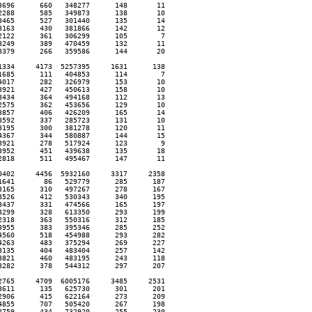
696      660   348277      148       11  

288      585   349873      138       10  

465      527   301440      135       14  

163      430   381866      142       12  

122      361   306299      105        7  

249      389   470459      132       11  

379      266   359586      144       20  

334     4173  5257395     1631      138  

685      111   404853      114        7  

017      282   326979      153       10  

921      427   450613      158       10  

434      364   494168      112       13  

575      362   453656      129       10  

857      406   426209      165       14  

592      337   285723      131       10  

195      300   381278      120       11  

367      344   580887      144       15  

921      278   517924      123        9  

952      451   439638      135       18  

818      511   495467      147       11  

402     4456  5932160     3317     2358  

641       86   529779      285      187  

165      310   497267      278      167  

526      412   530343      340      195  

437      331   474566      165      197  

299      328   613350      293      199  

318      363   550316      312      185  

955      383   395346      285      252  

560      518   454988      293      282  

263      483   375294      269      227  

135      404   483404      257      142  

821      460   483195      243      118  

282      378   544312      297      207  

765     4709  6005176     3485     2531  

611      135   625730      301      201  

906      415   622164      273      209  

855      707   505420      267      198  

759      434   732920      255      230  
