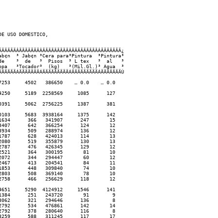
E USO DOMESTICO,

ÄÄÄÄÄÂÄÄÄÄÄÄÄÂÄÄÄÄÄÄÄÄÄÂÄÄÄÄÄÄÄÄÄÂÄÄÄÄÄÄÄ¿

b¢n  ³ Jab¢n ³Cera para³Pintura  ³Pintura³

e    ³  de   ³  Pisos  ³ L tex   ³  al   ³

pa   ³Tocador³  (kg)   ³(Mil.Gl.)³ Agua  ³

ÄÄÄÄÄÁÄÄÄÄÄÄÄÁÄÄÄÄÄÄÄÄÄÁÄÄÄÄÄÄÄÄÄÁÄÄÄÄÄÄÄÙ

253     4502   386650    … 0.0    … 0.0  

250     5189  2258569     1085      127  

391     5062  2756225     1387      381  

103     5683  3938164     1375      142  

634      366   341907      247       15  

407      642   366254      124       12  

934      509   288974      136       12  

787      628   424013      114       13  

080      519   355879      130       13  

787      476   426345      129       12  

521      364   300195       81       10  

072      344   294447       60       12  

467      413   204541       84       11  

853      448   309840       74       10  

803      508   369140       78       10  

758      466   256629      118       12  

651     5290  4124912     1546      141  

384      251   243720       91        9  

062      321   294646      136        8  

792      534   476861      142       14  

792      378   280640      116        8  

259      588   311245      117       17  
