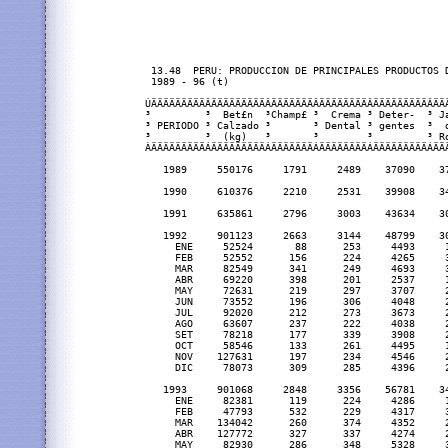
 13.48  PERU: PRODUCCION DE PRINCIPALES PRODUCTOS D
 1989 - 96 (t)

ÚÄÄÄÄÄÄÄÄÄÂÄÄÄÄÄÄÄÄÄÂÄÄÄÄÄÄÄÂÄÄÄÄÄÄÄÄÂÄÄÄÄÄÄÄÄÄÂÄÄÄ
³         ³  Bet£n  ³Champ£ ³  Crema ³ Deter-  ³ Ja
³ PERIODO ³ Calzado ³       ³ Dental ³ gentes  ³  d
³         ³  (kg)   ³       ³        ³         ³ Ro
ÀÄÄÄÄÄÄÄÄÄÁÄÄÄÄÄÄÄÄÄÁÄÄÄÄÄÄÄÁÄÄÄÄÄÄÄÄÁÄÄÄÄÄÄÄÄÄÁÄÄÄ
   1989     550176     1791     2489    37090    37
   1990     610376     2210     2531    39908    34
   1991     635861     2796     3003    43634    30
   1992     901123     2663     3144    48799    30
     ENE     52524       88      253     4493     1
     FEB     52552      156      224     4265     3
     MAR     82549      341      249     4693     3
     ABR     69220      398      201     2537     1
     MAY     72631      219      297     3707     2
     JUN     73552      196      306     4048     2
     JUL     92020      212      273     3673     2
     AGO     63607      237      222     4038     2
     SET     78218      177      339     3908     2
     OCT     58546      133      261     4495     1
     NOV    127631      197      234     4546     2
     DIC     78073      309      285     4396     2
   1993     901068     2848     3356    56781    34
     ENE     82381      119      224     4286     1
     FEB     47793      532      229     4317     3
     MAR    134042      260      374     4352     2
     ABR    127772      327      337     4274     2
     MAY     82930      286      348     5328     3