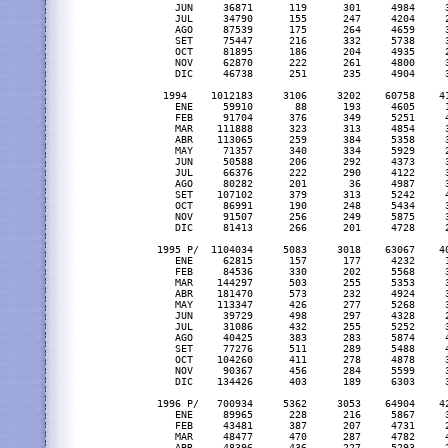
     JUN     36871      119      301     4984     3
     JUL     34790      155      247     4204     2
     AGO     87539      175      264     4659     3
     SET     75447      216      332     5738     3
     OCT     81895      186      204     4935     2
     NOV     62870      222      261     4800     3
     DIC     46738      251      235     4904     3
   1994    1012183     3106     3202    60758    41
     ENE     59910       88      193     4605     1
     FEB     91704      376      349     5251     4
     MAR    111888      323      313     4854     3
     ABR    113065      259      384     5358     3
     MAY     71357      340      334     5929     2
     JUN     50588      206      292     4373     3
     JUL     66376      222      290     4122     3
     AGO     80282      201       36     4987     3
     SET    107102      379      313     5242     4
     OCT     86991      190      248     5434     3
     NOV     91507      256      249     5875     3
     DIC     81413      266      201     4728     2
  1995 P/  1104034     5083     3018    63067    40
     ENE     62815      157      177     4232     1
     FEB     84536      330      202     5568     3
     MAR    144297      503      255     5353     3
     ABR    181470      573      232     4924     3
     MAY    113347      426      277     5268     3
     JUN     39729      498      297     4328     2
     JUL     31086      432      255     5252     3
     AGO     40425      383      283     5874     4
     SET     77276      511      289     5488     4
     OCT    104260      411      278     4878     3
     NOV     90367      456      284     5599     3
     DIC    134426      403      189     6303     3
  1996 P/   700934     5362     3053    64904    42
     ENE     89965      228      216     5867     3
     FEB     43481      387      207     4731     2
     MAR     48477      470      287     4782     4
     ABR     48396      436      227     5293     2