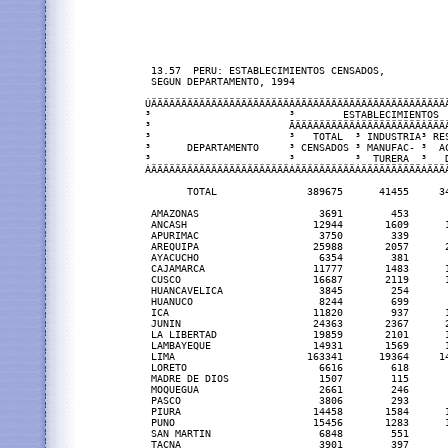
 13.57  PERU: ESTABLECIMIENTOS CENSADOS,

 SEGUN DEPARTAMENTO, 1994

ÚÄÄÄÄÄÄÄÄÄÄÄÄÄÄÄÄÄÄÄÄÄÄÄÂÄÄÄÄÄÄÄÄÄÄÄÄÄÄÄÄÄÄÄÄÄÄÄÄÄÄ
³                       ³        ESTABLECIMIENTOS  
³                       ÃÄÄÄÄÄÄÄÄÄÄÂÄÄÄÄÄÄÄÄÄÄÂÄÄÄÄ
³                       ³   TOTAL  ³ INDUSTRIA³ RES
³      DEPARTAMENTO     ³ CENSADOS ³ MANUFAC- ³  AC
³                       ³          ³  TURERA  ³   D
ÀÄÄÄÄÄÄÄÄÄÄÄÄÄÄÄÄÄÄÄÄÄÄÄÁÄÄÄÄÄÄÄÄÄÄÁÄÄÄÄÄÄÄÄÄÄÁÄÄÄÄ
       TOTAL               389675      41455     34
 AMAZONAS                    3691        453       
 ANCASH                     12944       1609      1
 APURIMAC                    3750        339       
 AREQUIPA                   25988       2057      2
 AYACUCHO                    6354        381       
 CAJAMARCA                  11777       1483      1
 CUSCO                      16687       2119      1
 HUANCAVELICA                3845        254       
 HUANUCO                     8244        699       
 ICA                        11820        937      1
 JUNIN                      24363       2367      2
 LA LIBERTAD                19859       2101      1
 LAMBAYEQUE                 14931       1569      1
 LIMA                      163341      19364     14
 LORETO                      6616        618       
 MADRE DE DIOS               1507        115       
 MOQUEGUA                    2661        246       
 PASCO                       3806        293       
 PIURA                      14458       1584      1
 PUNO                       15456       1283      1
 SAN MARTIN                  6848        551       
 TACNA                       3901        397       