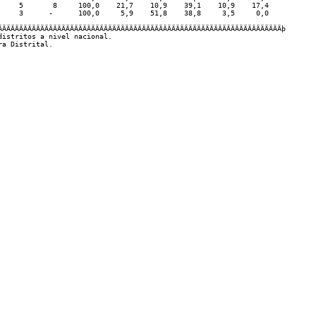
     5       8     100,0    21,7    10,9    39,1    10,9    17,4   

     3      -      100,0     5,9    51,8    38,8     3,5     0,0   

ÄÄÄÄÄÄÄÄÄÄÄÄÄÄÄÄÄÄÄÄÄÄÄÄÄÄÄÄÄÄÄÄÄÄÄÄÄÄÄÄÄÄÄÄÄÄÄÄÄÄÄÄÄÄÄÄÄÄÄÄÄÄÄÄÄÄÄþ

istritos a nivel nacional.
