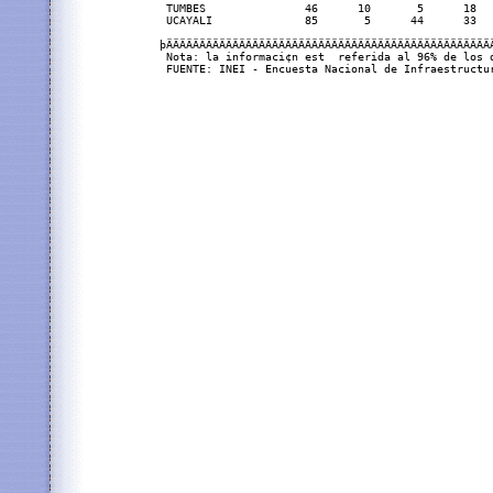
 TUMBES               46      10       5      18  
 UCAYALI              85       5      44      33  
þÄÄÄÄÄÄÄÄÄÄÄÄÄÄÄÄÄÄÄÄÄÄÄÄÄÄÄÄÄÄÄÄÄÄÄÄÄÄÄÄÄÄÄÄÄÄÄÄÄ
 Nota: la informaci¢n est  referida al 96% de los d