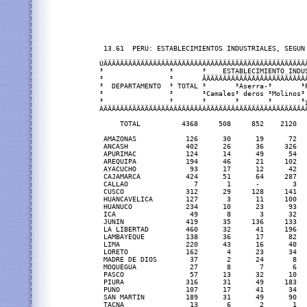
 13.61  PERU: ESTABLECIMIENTOS INDUSTRIALES, SEGUN 
ÚÄÄÄÄÄÄÄÄÄÄÄÄÄÄÄÄÂÄÄÄÄÄÄÄÂÄÄÄÄÄÄÄÄÄÄÄÄÄÄÄÄÄÄÄÄÄÄÄÄ
³                ³       ³    ESTABLECIMIENTO INDU
³                ³       ÃÄÄÄÄÄÄÄÂÄÄÄÄÄÄÄÂÄÄÄÄÄÄÄÂ
³  DEPARTAMENTO  ³ TOTAL ³       ³Aserra-³       ³
³                ³       ³Camales³ deros ³Molinos³
³                ³       ³       ³       ³       ³
ÀÄÄÄÄÄÄÄÄÄÄÄÄÄÄÄÄÁÄÄÄÄÄÄÄÁÄÄÄÄÄÄÄÁÄÄÄÄÄÄÄÁÄÄÄÄÄÄÄÁ
     TOTAL          4368     508     852    2120  
 AMAZONAS            126      30      19      72  
 ANCASH              402      26      36     326  
 APURIMAC            124      14      49      54  
 AREQUIPA            194      46      21     102  
 AYACUCHO             93      17      12      42  
 CAJAMARCA           424      51      64     287  
 CALLAO                7       1      -        3  
 CUSCO               312      29     128     141  
 HUANCAVELICA        127       3      11     100  
 HUANUCO             234      10      23      93  
 ICA                  49       8       3      32  
 JUNIN               419      35     136     133  
 LA LIBERTAD         460      32      41     196  
 LAMBAYEQUE          138      36      17      82  
 LIMA                220      43      16      40  
 LORETO              162       4      23      34  
 MADRE DE DIOS        37       2      24       8  
 MOQUEGUA             27       8       7       6  
 PASCO                57      13      32      10  
 PIURA               316      31      49     183  
 PUNO                107      17      41      34  
 SAN MARTIN          189      31      49      90  
 TACNA                13       6       2       1  