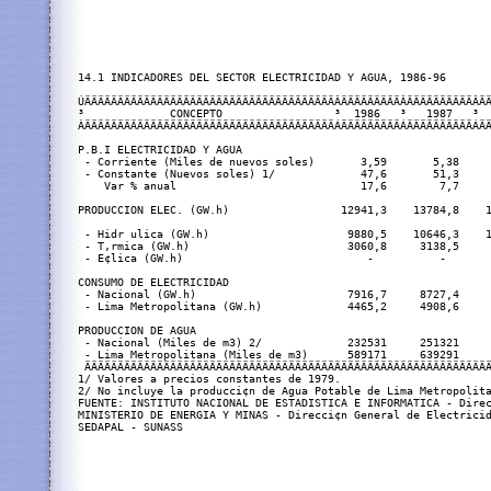
14.1 INDICADORES DEL SECTOR ELECTRICIDAD Y AGUA, 1986-96

ÚÄÄÄÄÄÄÄÄÄÄÄÄÄÄÄÄÄÄÄÄÄÄÄÄÄÄÄÄÄÄÄÄÄÄÄÄÄÄÂÄÄÄÄÄÄÄÄÄÂÄÄÄÄÄÄÄÄÄÄÂÄÄ
³             CONCEPTO                 ³  1986   ³   1987   ³  
ÀÄÄÄÄÄÄÄÄÄÄÄÄÄÄÄÄÄÄÄÄÄÄÄÄÄÄÄÄÄÄÄÄÄÄÄÄÄÄÁÄÄÄÄÄÄÄÄÄÁÄÄÄÄÄÄÄÄÄÄÁÄÄ
P.B.I ELECTRICIDAD Y AGUA

 - Corriente (Miles de nuevos soles)       3,59       5,38     
 - Constante (Nuevos soles) 1/             47,6       51,3     
    Var % anual                            17,6        7,7     
PRODUCCION ELEC. (GW.h)                 12941,3    13784,8    1
 - Hidr ulica (GW.h)                     9880,5    10646,3    1
 - T‚rmica (GW.h)                        3060,8     3138,5     
 - E¢lica (GW.h)                            -          -       
CONSUMO DE ELECTRICIDAD

 - Nacional (GW.h)                       7916,7     8727,4     
 - Lima Metropolitana (GW.h)             4465,2     4908,6     
PRODUCCION DE AGUA

 - Nacional (Miles de m3) 2/             232531     251321     
 - Lima Metropolitana (Miles de m3)      589171     639291     
 ÄÄÄÄÄÄÄÄÄÄÄÄÄÄÄÄÄÄÄÄÄÄÄÄÄÄÄÄÄÄÄÄÄÄÄÄÄÄÄÄÄÄÄÄÄÄÄÄÄÄÄÄÄÄÄÄÄÄÄÄÄÄ
1/ Valores a precios constantes de 1979.

2/ No incluye la producci¢n de Agua Potable de Lima Metropolita
FUENTE: INSTITUTO NACIONAL DE ESTADISTICA E INFORMATICA - Direc
MINISTERIO DE ENERGIA Y MINAS - Direcci¢n General de Electricid