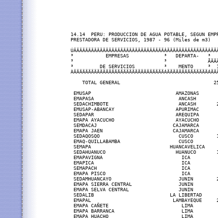
14.14  PERU: PRODUCCION DE AGUA POTABLE, SEGUN EMPR
PRESTADORA DE SERVICIOS, 1987 - 96 (Miles de m3)

ÚÄÄÄÄÄÄÄÄÄÄÄÄÄÄÄÄÄÄÄÄÄÄÄÄÄÄÄÄÄÄÄÂÄÄÄÄÄÄÄÄÄÄÄÄÄÄÂÄÄ
³           EMPRESAS            ³   DEPARTA-   ³  
³                               ³              ÃÄÄ
³         DE SERVICIOS          ³    MENTO     ³  
ÀÄÄÄÄÄÄÄÄÄÄÄÄÄÄÄÄÄÄÄÄÄÄÄÄÄÄÄÄÄÄÄÁÄÄÄÄÄÄÄÄÄÄÄÄÄÄÁÄÄ
    TOTAL GENERAL                                2
 EMUSAP                             AMAZONAS      
 EMAPASA                             ANCASH       
 SEDACHIMBOTE                        ANCASH       
 EMUSAP-ABANCAY                     APURIMAC      
 SEDAPAR                            AREQUIPA      
 EMAPA AYACUCHO                     AYACUCHO      
 SEMDACAJ                          CAJAMARCA      
 EMAPA JAEN                        CAJAMARCA      
 SEDAQOSQO                           CUSCO        
 EMAQ-QUILLABAMBA                    CUSCO        
 SEMAPA                           HUANCAVELICA    
 SEDAHUANUCO                        HUANUCO       
 EMAPAVIGNA                           ICA         
 EMAPICA                              ICA         
 SEMAPACH                             ICA         
 EMAPA PISCO                          ICA         
 SEDAMHUANCAYO                       JUNIN        
 EMAPA SIERRA CENTRAL                JUNIN        
 EMAPA SELVA CENTRAL                 JUNIN        
 SEDALIB                          LA LIBERTAD     
 EMAPAL                            LAMBAYEQUE     
 EMAPA CAÑETE                         LIMA        
 EMAPA BARRANCA                       LIMA        
 EMAPA HUACHO                         LIMA        