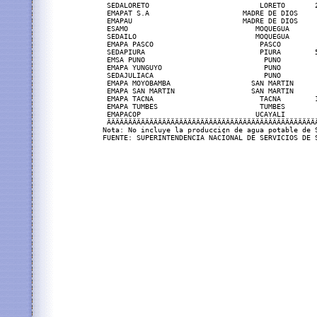
 SEDALORETO                          LORETO       
 EMAPAT S.A                      MADRE DE DIOS    
 EMAPAU                          MADRE DE DIOS    
 ESAMO                              MOQUEGUA      
 SEDAILO                            MOQUEGUA      
 EMAPA PASCO                         PASCO        
 SEDAPIURA                           PIURA        
 EMSA PUNO                            PUNO        
 EMAPA YUNGUYO                        PUNO        
 SEDAJULIACA                          PUNO        
 EMAPA MOYOBAMBA                   SAN MARTIN     
 EMAPA SAN MARTIN                  SAN MARTIN     
 EMAPA TACNA                         TACNA        
 EMAPA TUMBES                        TUMBES       
 EMAPACOP                           UCAYALI       
 ÄÄÄÄÄÄÄÄÄÄÄÄÄÄÄÄÄÄÄÄÄÄÄÄÄÄÄÄÄÄÄÄÄÄÄÄÄÄÄÄÄÄÄÄÄÄÄÄÄ
Nota: No incluye la producci¢n de agua potable de S