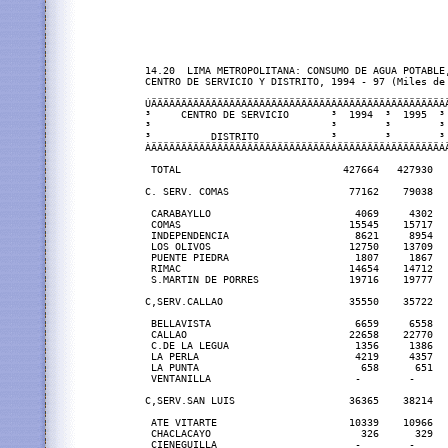
14.20  LIMA METROPOLITANA: CONSUMO DE AGUA POTABLE,
CENTRO DE SERVICIO Y DISTRITO, 1994 - 97 (Miles de 
ÚÄÄÄÄÄÄÄÄÄÄÄÄÄÄÄÄÄÄÄÄÄÄÄÄÄÄÄÄÄÄÂÄÄÄÄÄÄÄÄÂÄÄÄÄÄÄÄÄÂ
³     CENTRO DE SERVICIO       ³  1994  ³  1995  ³
³                              ³        ³        ³
³          DISTRITO            ³        ³        ³
ÀÄÄÄÄÄÄÄÄÄÄÄÄÄÄÄÄÄÄÄÄÄÄÄÄÄÄÄÄÄÄÁÄÄÄÄÄÄÄÄÁÄÄÄÄÄÄÄÄÁ
 TOTAL                           427664   427930  
C. SERV. COMAS                    77162    79038  
 CARABAYLLO                        4069     4302  
 COMAS                            15545    15717  
 INDEPENDENCIA                     8621     8954  
 LOS OLIVOS                       12750    13709  
 PUENTE PIEDRA                     1807     1867  
 RIMAC                            14654    14712  
 S.MARTIN DE PORRES               19716    19777  
C,SERV.CALLAO                     35550    35722  
 BELLAVISTA                        6659     6558  
 CALLAO                           22658    22770  
 C.DE LA LEGUA                     1356     1386  
 LA PERLA                          4219     4357  
 LA PUNTA                           658      651  
 VENTANILLA                        -        -     
C,SERV.SAN LUIS                   36365    38214  
 ATE VITARTE                      10339    10966  
 CHACLACAYO                         326      329  
 CIENEGUILLA                       -        -     