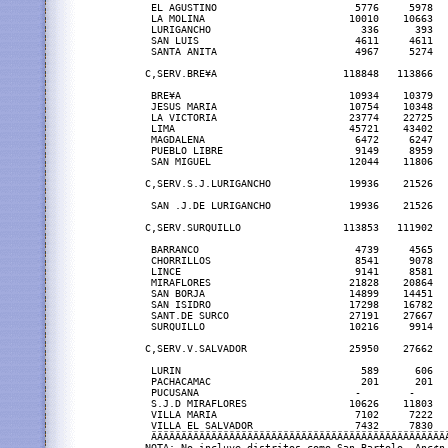
 EL AGUSTINO                       5776     5978  
 LA MOLINA                        10010    10663  
 LURIGANCHO                         336      393  
 SAN LUIS                          4611     4611  
 SANTA ANITA                       4967     5274  
C,SERV.BRE¥A                     118848   113866  
 BRE¥A                            10934    10379  
 JESUS MARIA                      10754    10348  
 LA VICTORIA                      23774    22725  
 LIMA                             45721    43402  
 MAGDALENA                         6472     6247  
 PUEBLO LIBRE                      9149     8959  
 SAN MIGUEL                       12044    11806  
C,SERV.S.J.LURIGANCHO             19936    21526  
 SAN .J.DE LURIGANCHO             19936    21526  
C,SERV.SURQUILLO                 113853   111902  
 BARRANCO                          4739     4565  
 CHORRILLOS                        8541     9078  
 LINCE                             9141     8581  
 MIRAFLORES                       21828    20864  
 SAN BORJA                        14899    14451  
 SAN ISIDRO                       17298    16782  
 SANT.DE SURCO                    27191    27667  
 SURQUILLO                        10216     9914  
C,SERV.V.SALVADOR                 25950    27662  
 LURIN                              589      606  
 PACHACAMAC                         201      201  
 PUCUSANA                          -        -     
 S.J.D MIRAFLORES                 10626    11803  
 VILLA MARIA                       7102     7222  
 VILLA EL SALVADOR                 7432     7830  
 ÄÄÄÄÄÄÄÄÄÄÄÄÄÄÄÄÄÄÄÄÄÄÄÄÄÄÄÄÄÄÄÄÄÄÄÄÄÄÄÄÄÄÄÄÄÄÄÄÄ
NOTA: No incluye distritos como San Bartolo, Anc¢n,