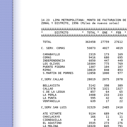
14.23  LIMA METROPOLITANA: MONTO DE FACTURACION DE 
ZONAL Y DISTRITO, 1996 (Miles de nuevos soles)

ÚÄÄÄÄÄÄÄÄÄÄÄÄÄÄÄÄÄÄÄÄÄÄÄÂÄÄÄÄÄÄÄÄÂÄÄÄÄÄÄÄÂÄÄÄÄÄÄÄÂ
³       DISTRITO        ³  TOTAL ³  ENE  ³  FEB  ³
ÀÄÄÄÄÄÄÄÄÄÄÄÄÄÄÄÄÄÄÄÄÄÄÄÁÄÄÄÄÄÄÄÄÁÄÄÄÄÄÄÄÁÄÄÄÄÄÄÄÁ
 TOTAL                    363458   27759   27612  
C. SERV. COMAS             53073    4027    4019  
 CARABAYLLO                 2319     173     169  
 COMAS                      9416     680     695  
 INDEPENDENCIA              6050     447     449  
 LOS OLIVOS                10304     775     769  
 PUENTE PIEDRA              1307     104     107  
 RIMAC                     10819     848     853  
 S.MARTIN DE PORRES        12858    1000     977  
C,SERV.CALLAO              28019    2075    2078  
 BELLAVISTA                 5142     398     389  
 CALLAO                    17378    1321    1327  
 C.DE LA LEGUA               857      64      65  
 LA PERLA                   3408     233     233  
 LA PUNTA                    595      42      42  
 VENTANILLA                  639      17      22  
C,SERV.SAN LUIS            31529    2485    2410  
 ATE VITARTE                9134     689     674  
 CHACLACAYO                  166      11      11  
 CIENEGUILLA                   0       0       0  
 EL AGUSTINO                3535     273     276  
 LA MOLINA                 10320     845     791  