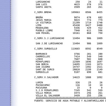
 LURIGANCHO                  250      24      21  
 SAN LUIS                   4615     378     376  
 SANTA ANITA                3509     265     261  
C,SERV.BRE¥A              109063    8506    8455  
 BREÑA                      9074     678     682  
 JESUS MARIA                9815     774     779  
 LA VICTORIA               21299    1719    1748  
 LIMA                      45438    3427    3488  
 MAGDALENA                  5336     429     412  
 PUEBLO LIBRE               7940     611     596  
 SAN MIGUEL                10161     868     750  
C,SERV.S.J.LURIGANCHO      13494     986    1009  
 SAN J.DE LURIGANCHO       13494     986    1009  
C,SERV.SURQUILLO          113665    8592    8549  
 BARRANCO                   3766     281     280  
 CHORRILLOS                 7414     549     540  
 LINCE                      7607     582     608  
 MIRAFLORES                22509    1696    1697  
 SAN BORJA                 14695    1103    1073  
 SAN ISIDRO                19747    1492    1521  
 SANT.DE SURCO             28820    2199    2149  
 SURQUILLO                  9107     690     681  
C,SERV.V.SALVADOR          14615    1088    1092  
 LURIN                       326      25      26  
 PACHACAMAC                  116      10      10  
 PUCUSANA                     15       0       0  
 S.J.D MIRAFLORES           7245     542     539  
 VILLA MARIA                3474     256     261  
 VILLA EL SALVADOR          3439     255     256  
 ÄÄÄÄÄÄÄÄÄÄÄÄÄÄÄÄÄÄÄÄÄÄÄÄÄÄÄÄÄÄÄÄÄÄÄÄÄÄÄÄÄÄÄÄÄÄÄÄÄ