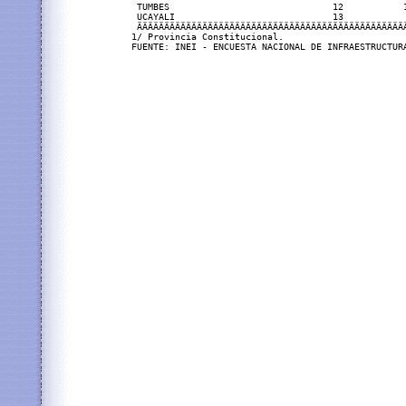
 TUMBES                              12           1
 UCAYALI                             13            
 ÄÄÄÄÄÄÄÄÄÄÄÄÄÄÄÄÄÄÄÄÄÄÄÄÄÄÄÄÄÄÄÄÄÄÄÄÄÄÄÄÄÄÄÄÄÄÄÄÄÄ
1/ Provincia Constitucional.
