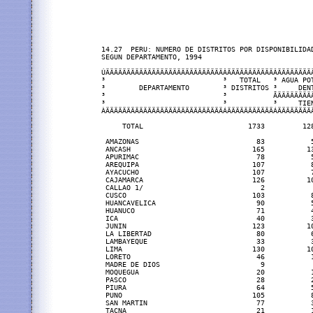
14.27  PERU: NUMERO DE DISTRITOS POR DISPONIBILIDAD
SEGUN DEPARTAMENTO, 1994

ÚÄÄÄÄÄÄÄÄÄÄÄÄÄÄÄÄÄÄÄÄÄÄÄÄÄÄÄÄÂÄÄÄÄÄÄÄÄÄÄÄÂÄÄÄÄÄÄÄÄÄ
³                            ³   TOTAL   ³ AGUA POT
³        DEPARTAMENTO        ³ DISTRITOS ³     DENT
³                            ³           ÃÄÄÄÄÄÄÄÄÄ
³                            ³           ³     TIEN
ÀÄÄÄÄÄÄÄÄÄÄÄÄÄÄÄÄÄÄÄÄÄÄÄÄÄÄÄÄÁÄÄÄÄÄÄÄÄÄÄÄÁÄÄÄÄÄÄÄÄÄ
     TOTAL                         1733         128
 AMAZONAS                            83           5
 ANCASH                             165          13
 APURIMAC                            78           5
 AREQUIPA                           107           8
 AYACUCHO                           107           7
 CAJAMARCA                          126          10
 CALLAO 1/                            2            
 CUSCO                              103           8
 HUANCAVELICA                        90           5
 HUANUCO                             71           4
 ICA                                 40           3
 JUNIN                              123          10
 LA LIBERTAD                         80           6
 LAMBAYEQUE                          33           3
 LIMA                               130          10
 LORETO                              46           1
 MADRE DE DIOS                        9            
 MOQUEGUA                            20           1
 PASCO                               28           2
 PIURA                               64           5
 PUNO                               105           8
 SAN MARTIN                          77           3
 TACNA                               21           1