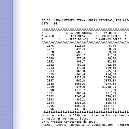
15.10  LIMA METROPOLITANA: OBRAS PRIVADAS, POR AREA
1976 - 96                                          
ÚÄÄÄÄÄÄÄÄÄÂÄÄÄÄÄÄÄÄÄÄÄÄÄÄÄÄÄÄÄÄÂÄÄÄÄÄÄÄÄÄÄÄÄÄÄÄÄÂÄÄ
³         ³   AREA CONSTRUIDA  ³    VALORES     ³  
³ A ¥ O   ³      ESTIMADA      ³   CORRIENTES   ³  
³         ³   (MILES DE m2)    ³ (NUEVOS SOLES) ³ (
ÀÄÄÄÄÄÄÄÄÄÁÄÄÄÄÄÄÄÄÄÄÄÄÄÄÄÄÄÄÄÄÁÄÄÄÄÄÄÄÄÄÄÄÄÄÄÄÄÁÄÄ
   1976            1123,8              6,70        
   1977             844,4              8,30        
   1978             688,1              9,40        
   1979             439,7             11,50        
   1980             571,6             26,60        
   1981             806,7             61,30        
   1982             757,2             92,80        
   1983             546,8            129,50        
   1984             465,8            235,60        
   1985             349,4            494,80        
   1986            1317,5           1710,70        
   1987             661,9           2875,83        
   1988            1086,6           4144,39        
   1989             545,0          51700,84        
   1990            1175,7              1,09        
   1991             966,4            121,03        
   1992            1241,4            170,42        
   1993             981,1            355,19        
   1994            1536,5            508,74        
   1995            1558,5           614,40         
   1996            1419,0           641,91         
þÄÄÄÄÄÄÄÄÄÄÄÄÄÄÄÄÄÄÄÄÄÄÄÄÄÄÄÄÄÄÄÄÄÄÄÄÄÄÄÄÄÄÄÄÄÄÄÄÄÄ
Nota: A partir de 1990 las cifras de los valores co
en millones de Nuevos Soles.                       
1/ A Precios Constantes de 1979.
