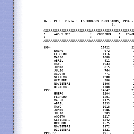
16.5  PERU: VENTA DE ESPARRAGOS PROCESADOS, 1994 - 
                                      (t)

ÚÄÄÄÄÄÄÄÄÄÄÄÄÄÄÄÄÄÄÄÄÄÄÄÄÄÂÄÄÄÄÄÄÄÄÄÄÄÄÄÄÄÂÄÄÄÄÄÄÄÄ
³     A¥O Y MES           ³   CONSERVA    ³   CONGE
³                         ³               ³        
ÀÄÄÄÄÄÄÄÄÄÄÄÄÄÄÄÄÄÄÄÄÄÄÄÄÄÁÄÄÄÄÄÄÄÄÄÄÄÄÄÄÄÁÄÄÄÄÄÄÄÄ
1994                            12422            22
      ENERO                       972             3
      FEBRERO                    1116             1
      MARZO                      1080             2
      ABRIL                       911             1
      MAYO                       1033             3
      JUNIO                       815             1
      JULIO                       764              
      AGOSTO                      771              
      SETIEMBRE                  1280             1
      OCTUBRE                     986             3
      NOVIEMBRE                  1306             2
      DICIEMBRE                  1408             2
1995                            14647            27
      ENERO                      1204             2
      FEBRERO                    1201             1
      MARZO                      1175             1
      ABRIL                      1233             2
      MAYO                       1018             4
      JUNIO                      1006              
      JULIO                       983              
      AGOSTO                     1217              
      SETIEMBRE                  1342             1
      OCTUBRE                    1575             4
      NOVIEMBRE                  1172             3
      DICIEMBRE                  1521             3
1996 P/                          19112            3