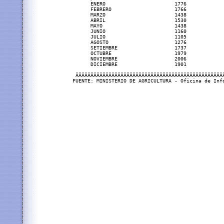
      ENERO                       1776             
      FEBRERO                     1766             
      MARZO                       1438             
      ABRIL                       1530             
      MAYO                        1438             
      JUNIO                       1160             
      JULIO                       1105             
      AGOSTO                      1276             
      SETIEMBRE                   1737             
      OCTUBRE                     1979             
      NOVIEMBRE                   2006             
      DICIEMBRE                   1901             
 ÄÄÄÄÄÄÄÄÄÄÄÄÄÄÄÄÄÄÄÄÄÄÄÄÄÄÄÄÄÄÄÄÄÄÄÄÄÄÄÄÄÄÄÄÄÄÄÄÄ