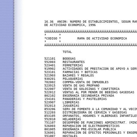
16.36  ANCON: NUMERO DE ESTABLECIMIENTOS, SEGUN RAM
DE ACTIVIDAD ECONOMICA, 1996

ÚÄÄÄÄÄÄÄÂÄÄÄÄÄÄÄÄÄÄÄÄÄÄÄÄÄÄÄÄÄÄÄÄÄÄÄÄÄÄÄÄÄÄÄÄÄÄÄÄÄÄ
³       ³                                          
³CODIGO ³         RAMA DE ACTIVIDAD ECONOMICA      
³       ³                                          
ÀÄÄÄÄÄÄÄÁÄÄÄÄÄÄÄÄÄÄÄÄÄÄÄÄÄÄÄÄÄÄÄÄÄÄÄÄÄÄÄÄÄÄÄÄÄÄÄÄÄÄ
          TOTAL                                    
521101    BODEGAS                                  
552003    RESTAURANTES                             
523401    FERRETERIAS                              
919902    ACTIVIDADES DE PRESTACION DE APOYO A SERV
523101    FARMACIAS Y BOTICAS                      
521903    BAZARES Y REGALOS                        
930201    PELUQUERIAS                              
702002    COMPRA-VENTA DE INMUEBLES                
523915    VENTA DE GAS PROPANO                     
522007    VENTA DE GOLOSINAS Y CONFITERIA          
522012    VENTAS AL POR MENOR DE BEBIDAS GASEOSAS  
802102    ENSEÑANZA SECUNDARIA PRIVADA             
154101    PANADERIAS Y PASTELERIAS                 
523907    LIBRERIAS                                
552013    JUGUERIAS                                
853206    SERV.DE FOMENTO A LA COMUNIDAD Y AL VECIN
512203    DISTRIBUIDORA DE CERVEZA Y GASEOSAS      
853105    ORFANATOS, HOGARES Y ALBERGUES INFANTILES
552010    HELADERIAS                               
751107    DESEMPEÑO DE FUNCIONES ADMINISTRAT. (MINI
526003    REPARACION DE ELECTRODOMESTICOS          
801005    ENSEÑANZA PRE-ESCOLAR PUBLICA            
526001    REPARACION DE EFECTOS PERSONALES Y ENSERE
551007    HOSTALES                                 