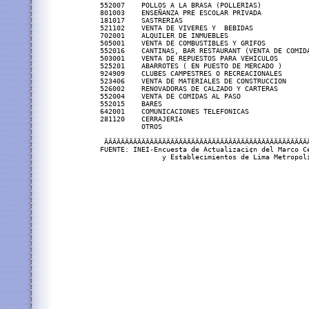
552007    POLLOS A LA BRASA (POLLERIAS)            
801003    ENSEÑANZA PRE ESCOLAR PRIVADA            
181017    SASTRERIAS                               
521102    VENTA DE VIVERES Y  BEBIDAS              
702001    ALQUILER DE INMUEBLES                    
505001    VENTA DE COMBUSTIBLES Y GRIFOS           
552016    CANTINAS, BAR RESTAURANT (VENTA DE COMIDA
503001    VENTA DE REPUESTOS PARA VEHICULOS        
525201    ABARROTES ( EN PUESTO DE MERCADO )       
924909    CLUBES CAMPESTRES O RECREACIONALES       
523406    VENTA DE MATERIALES DE CONSTRUCCION      
526002    RENOVADORAS DE CALZADO Y CARTERAS        
552004    VENTA DE COMIDAS AL PASO                 
552015    BARES                                    
642001    COMUNICACIONES TELEFONICAS               
281120    CERRAJERIA                               
          OTROS                                    
 ÄÄÄÄÄÄÄÄÄÄÄÄÄÄÄÄÄÄÄÄÄÄÄÄÄÄÄÄÄÄÄÄÄÄÄÄÄÄÄÄÄÄÄÄÄÄÄÄÄÄ
FUENTE: INEI-Encuesta de Actualizaci¢n del Marco Ce