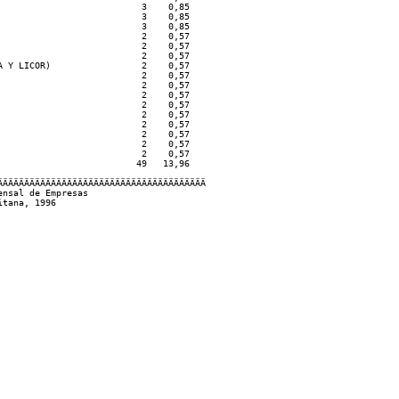
                          3    0,85

                          3    0,85

                          3    0,85

                          2    0,57

                          2    0,57

                          2    0,57

 Y LICOR)                 2    0,57

                          2    0,57

                          2    0,57

                          2    0,57

                          2    0,57

                          2    0,57

                          2    0,57

                          2    0,57

                          2    0,57

                          2    0,57

                         49   13,96

ÄÄÄÄÄÄÄÄÄÄÄÄÄÄÄÄÄÄÄÄÄÄÄÄÄÄÄÄÄÄÄÄÄÄÄÄÄÄ 

nsal de Empresas
