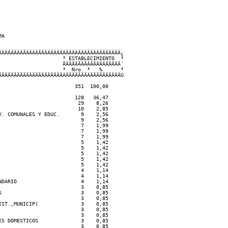
A  

ÄÄÄÄÄÄÄÄÄÄÄÄÄÄÄÄÄÄÄÄÂÄÄÄÄÄÄÄÄÄÄÄÄÄÄÄÄÄÄ¿    

                    ³ ESTABLECIMIENTO  ³

                    ÃÄÄÄÄÄÄÄÂÄÄÄÄÄÄÄÄÄÄ´

                    ³  Nro. ³   %      ³

ÄÄÄÄÄÄÄÄÄÄÄÄÄÄÄÄÄÄÄÄÁÄÄÄÄÄÄÄÁÄÄÄÄÄÄÄÄÄÄÙ

                        351  100,00

                        128   36,47

                         29    8,26

                         10    2,85

. COMUNALES Y EDUC.       9    2,56

                          9    2,56

                          7    1,99

                          7    1,99

                          7    1,99

                          5    1,42

                          5    1,42

                          5    1,42

                          5    1,42

                          5    1,42

                          4    1,14

                          4    1,14

DARIO                     4    1,14

                          3    0,85

                          3    0,85

                          3    0,85

ST.,MUNICIP)              3    0,85

                          3    0,85

                          3    0,85

S DOMESTICOS              3    0,85

                          3    0,85
