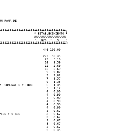
N RAMA DE  

ÄÄÄÄÄÄÄÄÄÄÄÄÄÄÄÄÄÄÄÂÄÄÄÄÄÄÄÄÄÄÄÄÄÄÄÄÄ¿    

                   ³ ESTABLECIMIENTO ³

                   ÃÄÄÄÄÄÄÄÄÂÄÄÄÄÄÄÄÄ´

                   ³   Nro. ³   %    ³

ÄÄÄÄÄÄÄÄÄÄÄÄÄÄÄÄÄÄÄÁÄÄÄÄÄÄÄÄÁÄÄÄÄÄÄÄÄÙ

                        446 100,00

                        225  50,45

                         23   5,16

                         16   3,59

                         12   2,69

                         12   2,69

                          9   2,02

                          9   2,02

                          7   1,57

                          6   1,35

. COMUNALES Y EDUC.       6   1,35

                          5   1,12

                          4   0,90

                          4   0,90

                          4   0,90

                          4   0,90

                          4   0,90

                          4   0,90

                          3   0,67

LOS Y OTROS               3   0,67

                          3   0,67

                          3   0,67

                          3   0,67

                          3   0,67

                          2   0,45
