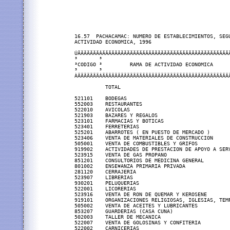
16.57  PACHACAMAC: NUMERO DE ESTABLECIMIENTOS, SEGU
ACTIVIDAD ECONOMICA, 1996

ÚÄÄÄÄÄÄÄÂÄÄÄÄÄÄÄÄÄÄÄÄÄÄÄÄÄÄÄÄÄÄÄÄÄÄÄÄÄÄÄÄÄÄÄÄÄÄÄÄÄÄ
³       ³                                          
³CODIGO ³         RAMA DE ACTIVIDAD ECONOMICA      
³       ³                                          
ÀÄÄÄÄÄÄÄÁÄÄÄÄÄÄÄÄÄÄÄÄÄÄÄÄÄÄÄÄÄÄÄÄÄÄÄÄÄÄÄÄÄÄÄÄÄÄÄÄÄÄ
          TOTAL                                    
521101    BODEGAS                                  
552003    RESTAURANTES                             
522010    AVICOLAS                                 
521903    BAZARES Y REGALOS                        
523101    FARMACIAS Y BOTICAS                      
523401    FERRETERIAS                              
525201    ABARROTES ( EN PUESTO DE MERCADO )       
523406    VENTA DE MATERIALES DE CONSTRUCCION      
505001    VENTA DE COMBUSTIBLES Y GRIFOS           
919902    ACTIVIDADES DE PRESTACION DE APOYO A SERV
523915    VENTA DE GAS PROPANO                     
851201    CONSULTORIOS DE MEDICINA GENERAL         
801002    ENSE¥ANZA PRIMARIA PRIVADA               
281120    CERRAJERIA                               
523907    LIBRERIAS                                
930201    PELUQUERIAS                              
522001    LICORERIAS                               
523916    VENTA DE RON DE QUEMAR Y KEROSENE        
919101    ORGANIZACIONES RELIGIOSAS, IGLESIAS, TEMP
505002    VENTA DE ACEITES Y LUBRICANTES           
853207    GUARDERIAS (CASA CUNA)                   
502003    TALLER DE MECANICA                       
522007    VENTA DE GOLOSINAS Y CONFITERIA          
522002    CARNICERIAS                              