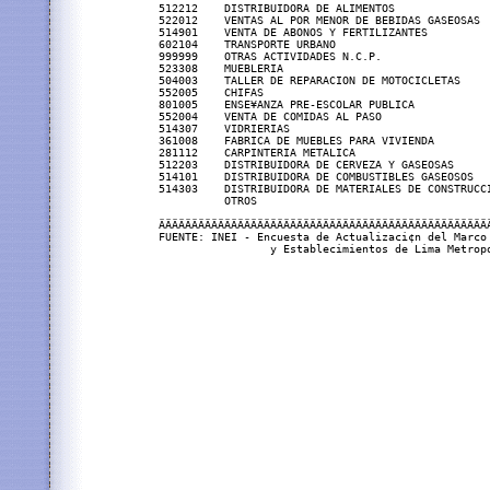
512212    DISTRIBUIDORA DE ALIMENTOS               
522012    VENTAS AL POR MENOR DE BEBIDAS GASEOSAS  
514901    VENTA DE ABONOS Y FERTILIZANTES          
602104    TRANSPORTE URBANO                        
999999    OTRAS ACTIVIDADES N.C.P.                 
523308    MUEBLERIA                                
504003    TALLER DE REPARACION DE MOTOCICLETAS     
552005    CHIFAS                                   
801005    ENSE¥ANZA PRE-ESCOLAR PUBLICA            
552004    VENTA DE COMIDAS AL PASO                 
514307    VIDRIERIAS                               
361008    FABRICA DE MUEBLES PARA VIVIENDA         
281112    CARPINTERIA METALICA                     
512203    DISTRIBUIDORA DE CERVEZA Y GASEOSAS      
514101    DISTRIBUIDORA DE COMBUSTIBLES GASEOSOS   
514303    DISTRIBUIDORA DE MATERIALES DE CONSTRUCCI
          OTROS                                    
ÄÄÄÄÄÄÄÄÄÄÄÄÄÄÄÄÄÄÄÄÄÄÄÄÄÄÄÄÄÄÄÄÄÄÄÄÄÄÄÄÄÄÄÄÄÄÄÄÄÄÄ
FUENTE: INEI - Encuesta de Actualizaci¢n del Marco 