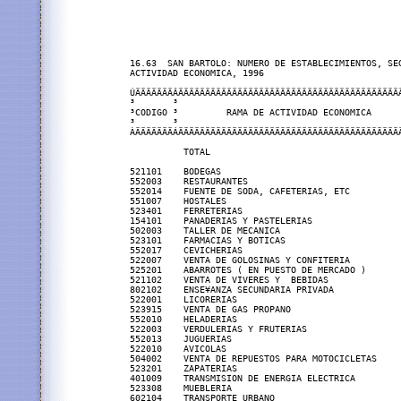
16.63  SAN BARTOLO: NUMERO DE ESTABLECIMIENTOS, SEG
ACTIVIDAD ECONOMICA, 1996

ÚÄÄÄÄÄÄÄÂÄÄÄÄÄÄÄÄÄÄÄÄÄÄÄÄÄÄÄÄÄÄÄÄÄÄÄÄÄÄÄÄÄÄÄÄÄÄÄÄÄÄ
³       ³                                          
³CODIGO ³         RAMA DE ACTIVIDAD ECONOMICA      
³       ³                                          
ÀÄÄÄÄÄÄÄÁÄÄÄÄÄÄÄÄÄÄÄÄÄÄÄÄÄÄÄÄÄÄÄÄÄÄÄÄÄÄÄÄÄÄÄÄÄÄÄÄÄÄ
          TOTAL                                    
521101    BODEGAS                                  
552003    RESTAURANTES                             
552014    FUENTE DE SODA, CAFETERIAS, ETC          
551007    HOSTALES                                 
523401    FERRETERIAS                              
154101    PANADERIAS Y PASTELERIAS                 
502003    TALLER DE MECANICA                       
523101    FARMACIAS Y BOTICAS                      
552017    CEVICHERIAS                              
522007    VENTA DE GOLOSINAS Y CONFITERIA          
525201    ABARROTES ( EN PUESTO DE MERCADO )       
521102    VENTA DE VIVERES Y  BEBIDAS              
802102    ENSE¥ANZA SECUNDARIA PRIVADA             
522001    LICORERIAS                               
523915    VENTA DE GAS PROPANO                     
552010    HELADERIAS                               
522003    VERDULERIAS Y FRUTERIAS                  
552013    JUGUERIAS                                
522010    AVICOLAS                                 
504002    VENTA DE REPUESTOS PARA MOTOCICLETAS     
523201    ZAPATERIAS                               
401009    TRANSMISION DE ENERGIA ELECTRICA         
523308    MUEBLERIA                                
602104    TRANSPORTE URBANO                        