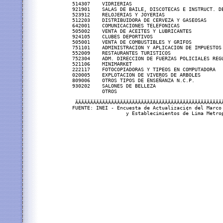
514307    VIDRIERIAS                               
921901    SALAS DE BAILE, DISCOTECAS E INSTRUCT. DE
523912    RELOJERIAS Y JOYERIAS                    
512203    DISTRIBUIDORA DE CERVEZA Y GASEOSAS      
642001    COMUNICACIONES TELEFONICAS               
505002    VENTA DE ACEITES Y LUBRICANTES           
924105    CLUBES DEPORTIVOS                        
505001    VENTA DE COMBUSTIBLES Y GRIFOS           
751101    ADMINISTRACION Y APLICACION DE IMPUESTOS 
552009    RESTAURANTES TURISTICOS                  
752304    ADM. DIRECCION DE FUERZAS POLICIALES REGU
521106    MINIMARKET                               
222117    FOTOCOPIADORAS Y TIPEOS EN COMPUTADORA   
020005    EXPLOTACION DE VIVEROS DE ARBOLES        
809006    OTROS TIPOS DE ENSEÑANZA N.C.P.          
930202    SALONES DE BELLEZA                       
          OTROS                                    
 ÄÄÄÄÄÄÄÄÄÄÄÄÄÄÄÄÄÄÄÄÄÄÄÄÄÄÄÄÄÄÄÄÄÄÄÄÄÄÄÄÄÄÄÄÄÄÄÄÄÄ
FUENTE: INEI - Encuesta de Actualizaci¢n del Marco 