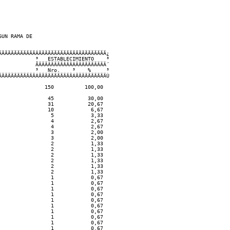
UN RAMA DE  

ÄÄÄÄÄÄÄÄÄÄÄÂÄÄÄÄÄÄÄÄÄÄÄÄÄÄÄÄÄÄÄÄÄÄ¿    

           ³   ESTABLECIMIENTO    ³

           ÃÄÄÄÄÄÄÄÄÄÄÄÂÄÄÄÄÄÄÄÄÄÄ´

           ³   Nro.    ³    %     ³

ÄÄÄÄÄÄÄÄÄÄÄÁÄÄÄÄÄÄÄÄÄÄÄÁÄÄÄÄÄÄÄÄÄÄÙ

              150          100,00

               45           30,00

               31           20,67

               10            6,67

                5            3,33

                4            2,67

                4            2,67

                3            2,00

                3            2,00

                2            1,33

                2            1,33

                2            1,33

                2            1,33

                2            1,33

                2            1,33

                1            0,67

                1            0,67

                1            0,67

                1            0,67

                1            0,67

                1            0,67

                1            0,67

                1            0,67

                1            0,67

                1            0,67
