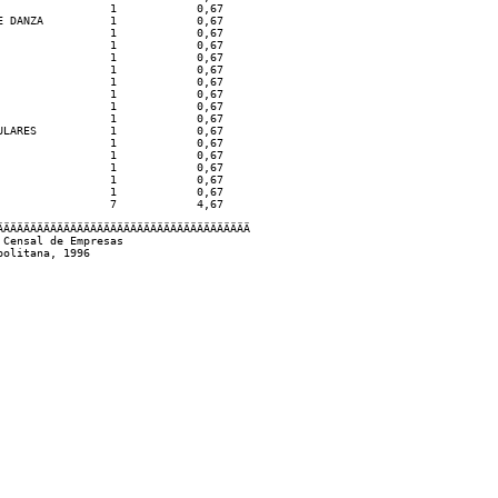
                1            0,67

 DANZA          1            0,67

                1            0,67

                1            0,67

                1            0,67

                1            0,67

                1            0,67

                1            0,67

                1            0,67

                1            0,67

LARES           1            0,67

                1            0,67

                1            0,67

                1            0,67

                1            0,67

                1            0,67

                7            4,67

ÄÄÄÄÄÄÄÄÄÄÄÄÄÄÄÄÄÄÄÄÄÄÄÄÄÄÄÄÄÄÄÄÄÄÄÄÄ 

Censal de Empresas
