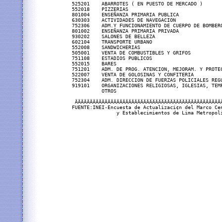
525201    ABARROTES ( EN PUESTO DE MERCADO )       
552018    PIZZERIAS                                
801004    ENSEÑANZA PRIMARIA PUBLICA               
630303    ACTIVIDADES DE NAVEGACION                
752306    ADM.Y FUNCIONAMIENTO DE CUERPO DE BOMBERO
801002    ENSEÑANZA PRIMARIA PRIVADA               
930202    SALONES DE BELLEZA                       
602104    TRANSPORTE URBANO                        
552008    SANDWICHERIAS                            
505001    VENTA DE COMBUSTIBLES Y GRIFOS           
751108    ESTADIOS PUBLICOS                        
552015    BARES                                    
751201    ADM. DE PROG. ATENCION, MEJORAM. Y PROTEC
522007    VENTA DE GOLOSINAS Y CONFITERIA          
752304    ADM. DIRECCION DE FUERZAS POLICIALES REGU
919101    ORGANIZACIONES RELIGIOSAS, IGLESIAS, TEMP
          OTROS                                    
 ÄÄÄÄÄÄÄÄÄÄÄÄÄÄÄÄÄÄÄÄÄÄÄÄÄÄÄÄÄÄÄÄÄÄÄÄÄÄÄÄÄÄÄÄÄÄÄÄÄÄ
FUENTE:INEI-Encuesta de Actualizaci¢n del Marco Cen