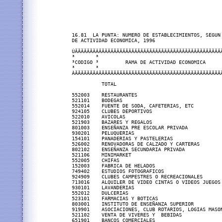
16.81  LA PUNTA: NUMERO DE ESTABLECIMIENTOS, SEGUN 
DE ACTIVIDAD ECONOMICA, 1996

ÚÄÄÄÄÄÄÄÂÄÄÄÄÄÄÄÄÄÄÄÄÄÄÄÄÄÄÄÄÄÄÄÄÄÄÄÄÄÄÄÄÄÄÄÄÄÄÄÄÄÄ
³       ³                                          
³CODIGO ³         RAMA DE ACTIVIDAD ECONOMICA      
³       ³                                          
ÀÄÄÄÄÄÄÄÁÄÄÄÄÄÄÄÄÄÄÄÄÄÄÄÄÄÄÄÄÄÄÄÄÄÄÄÄÄÄÄÄÄÄÄÄÄÄÄÄÄÄ
          TOTAL                                    
552003    RESTAURANTES                             
521101    BODEGAS                                  
552014    FUENTE DE SODA, CAFETERIAS, ETC          
924105    CLUBES DEPORTIVOS                        
522010    AVICOLAS                                 
521903    BAZARES Y REGALOS                        
801003    ENSEÑANZA PRE ESCOLAR PRIVADA            
930201    PELUQUERIAS                              
154101    PANADERIAS Y PASTELERIAS                 
526002    RENOVADORAS DE CALZADO Y CARTERAS        
802102    ENSEÑANZA SECUNDARIA PRIVADA             
521106    MINIMARKET                               
552005    CHIFAS                                   
152003    FABRICA DE HELADOS                       
749402    ESTUDIOS FOTOGRAFICOS                    
924909    CLUBES CAMPESTRES O RECREACIONALES       
713016    ALQUILER DE VIDEO CINTAS O VIDEOS JUEGOS 
930101    LAVANDERIAS                              
552012    DULCERIAS                                
523101    FARMACIAS Y BOTICAS                      
803001    INSTITUTO DE ENSEÑANZA SUPERIOR          
919901    ASOCIACIONES, CLUB ROTARIOS, LOGIAS MASON
521102    VENTA DE VIVERES Y  BEBIDAS              
651901    BANCOS COMERCIALES                       