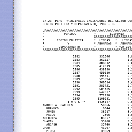
17.28  PERU: PRINCIPALES INDICADORES DEL SECTOR COM
REGION POLITICA Y DEPARTAMENTO, 1982 - 96

ÚÄÄÄÄÄÄÄÄÄÄÄÄÄÄÄÄÄÄÄÄÄÄÄÄÄÄÄÄÂÄÄÄÄÄÄÄÄÄÄÄÄÄÄÄÄÄÄÄÄ
³           PERIODO          ³       TELEFONIA    
³                            ÃÄÄÄÄÄÄÄÄÄÄÄÂÄÄÄÄÄÄÄÄ
³       REGION POLITICA      ³  LINEAS   ³   LINEA
³             Y              ³ ABONADAS  ³  ABONAD
³        DEPARTAMENTO        ³           ³ POR 100
ÀÄÄÄÄÄÄÄÄÄÄÄÄÄÄÄÄÄÄÄÄÄÄÄÄÄÄÄÄÁÄÄÄÄÄÄÄÄÄÄÄÁÄÄÄÄÄÄÄÄ
                 1982           331546          1,
                 1983           361627          1,
                 1984           388812          2,
                 1985           412819          2,
                 1986           438990          2,
                 1987           459630          2,
                 1988           495511          2,
                 1989           525394          2,
                 1990           569514          2,
                 1991           585751          2,
                 1992           604525          2,
                 1993           642677          2,
                 1994           772390          3,
                 1995          1109231          4,
              1 9 9 6 P/       1435147          6,
ANDRES A. CACERES                50066          2,
  HUANUCO                         9044          1,
  JUNIN                          38517          3,
  PASCO                           2505          1,
AREQUIPA                         83657          8,
CHAVIN                           35760          3,
  ANCASH                         35760          3,
GRAU                             46297          2,
  PIURA                          39869          2,