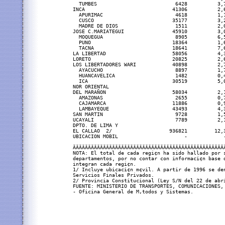
  TUMBES                          6428          3,
INCA                             41306          2,
  APURIMAC                        4618          1,
  CUSCO                          35177          3,
  MADRE DE DIOS                   1511          2,
JOSE C.MARIATEGUI                45910          3,
  MOQUEGUA                        8905          6,
  PUNO                           18364          1,
  TACNA                          18641          7,
LA LIBERTAD                      58056          4,
LORETO                           20825          2,
LOS LIBERTADORES WARI            40898          2,
  AYACUCHO                        8897          1,
  HUANCAVELICA                    1482          0,
  ICA                            30519          5,
NOR ORIENTAL

DEL MARAÑON                      58034          2,
  AMAZONAS                        2655          0,
  CAJAMARCA                      11886          0,
  LAMBAYEQUE                     43493          4,
SAN MARTIN                        9728          1,
UCAYALI                           7789          2,
DPTO. DE LIMA Y

EL CALLAO  2/                   936821         12,
UBICACION MOBIL                      -            
ÄÄÄÄÄÄÄÄÄÄÄÄÄÄÄÄÄÄÄÄÄÄÄÄÄÄÄÄÄÄÄÄÄÄÄÄÄÄÄÄÄÄÄÄÄÄÄÄÄÄ
NOTA: El total de cada regi¢n ha sido hallado por s
departamentos, por no contar con informaci¢n base d
integran cada regi¢n.

1/ Incluye ubicaci¢n m¢vil. A partir de 1996 se den
Servicios Finales Privados.

2/ Provincia Constitucional (Ley S/N del 22 de abri
FUENTE: MINISTERIO DE TRANSPORTES, COMUNICACIONES, 