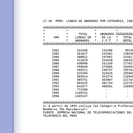
17.36  PERU: LINEAS DE ABONADOS POR CATEGORIA, 1982
ÚÄÄÄÄÄÄÄÄÄÄÄÄÂÄÄÄÄÄÄÄÄÄÄÄÄÄÄÄÂÄÄÄÄÄÄÄÄÄÄÄÂÄÄÄÄÄÄÄÄ
³            ³               ³           ³        
³            ³      TOTAL    ³  ABONADOS ÃÄÄÄÄÄÄÄÄ
³     A¥O    ³    LINEAS DE  ³   DE LA   ³   TOTAL
³            ³    ABONADOS   ³   C.P.T   ³   ENTEL
ÀÄÄÄÄÄÄÄÄÄÄÄÄÁÄÄÄÄÄÄÄÄÄÄÄÄÄÄÄÁÄÄÄÄÄÄÄÄÄÄÄÁÄÄÄÄÄÄÄÄ
     1982          331546        232396       9915
     1983          361627        233381      12824
     1984          388812        247001      14181
     1985          412819        252638      16018
     1986          438990        261339      17765
     1987          459630        275685      18394
     1988          495511        299747      19576
     1989          525394        319425      20596
     1990          569514        352574      21694
     1991          585751        363987      22176
     1992          604525        381734      22279
     1993          642677        406581      23609
     1994          772390          -           -  
     1995         1109231          -           -  
     1996         1435147          -           -  
ÄÄÄÄÄÄÄÄÄÄÄÄÄÄÄÄÄÄÄÄÄÄÄÄÄÄÄÄÄÄÄÄÄÄÄÄÄÄÄÄÄÄÄÄÄÄÄÄÄÄ
1/ A partir de 1994 incluye las Categor¡a Profesion
Bomberos (No Residencial)

FUENTE: EMPRESA NACIONAL DE TELECOMUNICACIONES DEL 