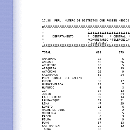
17.38  PERU: NUMERO DE DISTRITOS QUE POSEEN MEDIOS 
ÚÄÄÄÄÄÄÄÄÄÄÄÄÄÄÄÄÄÄÄÄÄÄÄÄÄÂÄÄÄÄÄÄÄÄÄÄÄÄÄÄÄÄÄÄÄÄÄÄÄ
³                         ³                       
³                         ÃÄÄÄÄÄÄÄÄÄÄÄÄÂÄÄÄÄÄÄÄÄÄÄ
³     DEPARTAMENTO        ³  CENTRO    ³ CENTRAL  
³                         ³COMUNITARIO ³TELEFONICA
³                         ³TELEFONICO  ³          
ÀÄÄÄÄÄÄÄÄÄÄÄÄÄÄÄÄÄÄÄÄÄÄÄÄÄÁÄÄÄÄÄÄÄÄÄÄÄÄÁÄÄÄÄÄÄÄÄÄÄ
TOTAL                          631          279   
AMAZONAS                        13            6   
ANCASH                          42           26   
APURIMAC                        10            5   
AREQUIPA                        62           19   
AYACUCHO                        10            9   
CAJAMARCA                       58           24   
PROV. CONST. DEL CALLAO          2            1   
CUSCO                           53           17   
HUANCAVELICA                    22            7   
HUANUCO                          6            3   
ICA                             34           13   
JUNIN                           39           24   
LA LIBERTAD                     39           14   
LAMBAYEQUE                      17           21   
LIMA                            47           29   
LORETO                          11            6   
MADRE DE DIOS                    2            2   
MOQUEGUA                        18            5   
PASCO                            6            3   
PIURA                           47            9   
PUNO                            37           13   
SAN MARTIN                      28           12   
TACNA                           13            1   