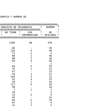
GRAFIA Y NUMERO DE

ÄÄÄÄÄÄÄÄÄÄÄÄÄÄÄÄÄÄÄÄÄÄÄÄÄÄÄÄÂÄÄÄÄÄÄÄÄÄÄÄ¿    

SERVICIO DE TELEGRAFIA      ³   NUMERO  ³

ÂÄÄÄÄÄÄÄÄÄÄÄÄÂÄÄÄÄÄÄÄÄÄÄÄÄÄÄ´           ³

³  NO TIENE  ³     SIN      ³     DE    ³

³            ³ INFORMACION  ³  OFICINAS ³

ÁÄÄÄÄÄÄÄÄÄÄÄÄÁÄÄÄÄÄÄÄÄÄÄÄÄÄÄÁÄÄÄÄÄÄÄÄÄÄÄÙ

      1395          38           378

        66           -            19

       126           4            40

        71           2             5

        80           1            46

        88           2            26

        93           3            30

         -           -             2

        84           5            20

        76           1            12

        67           -            15

        33           1            11

       103           3            11

        52           4            25

        20           1            10

       117           4            28

        38           -            10

         7           1             1

        18           -             2

        23           2             4

        45           -            24

        83           2            19

        67           1             9

        21           1             2
