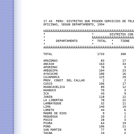
17.43  PERU: DISTRITOS QUE POSEEN SERVICIOS DE TELE
OFICINAS, SEGUN DEPARTAMENTO, 1994

ÚÄÄÄÄÄÄÄÄÄÄÄÄÄÄÄÄÄÄÄÄÄÄÄÄÄÄÂÄÄÄÄÄÄÄÄÄÄÄÄÄÄÄÄÄÄÄÄÄÄÄ
³                          ³         DISTRITOS CON 
³                          ÃÄÄÄÄÄÄÄÄÄÄÂÄÄÄÄÄÄÄÄÄÄÄÄ
³      DEPARTAMENTO        ³  TOTAL   ³    TIENE   
³                          ³          ³            
ÀÄÄÄÄÄÄÄÄÄÄÄÄÄÄÄÄÄÄÄÄÄÄÄÄÄÄÁÄÄÄÄÄÄÄÄÄÄÁÄÄÄÄÄÄÄÄÄÄÄÄ
TOTAL                         1733         300     
AMAZONAS                        83          17     
ANCASH                         163          33     
APURIMAC                        78           5     
AREQUIPA                       104          23     
AYACUCHO                       106          16     
CAJAMARCA                      125          29     
PROV. CONST. DEL CALLAO          2           2     
CUSCO                          106          17     
HUANCAVELICA                    89          12     
HUANUCO                         70           3     
ICA                             43           9     
JUNIN                          118          12     
LA LIBERTAD                     78          22     
LAMBAYEQUE                      32          11     
LIMA                           140          19     
LORETO                          44           6     
MADRE DE DIOS                    9           1     
MOQUEGUA                        20           2     
PASCO                           28           3     
PIURA                           64          19     
PUNO                           106          21     
SAN MARTIN                      77           9     
TACNA                           24           2     