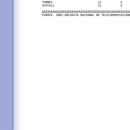
TUMBES                          12           4     
UCAYALI                         12           3     
ÄÄÄÄÄÄÄÄÄÄÄÄÄÄÄÄÄÄÄÄÄÄÄÄÄÄÄÄÄÄÄÄÄÄÄÄÄÄÄÄÄÄÄÄÄÄÄÄÄÄÄ