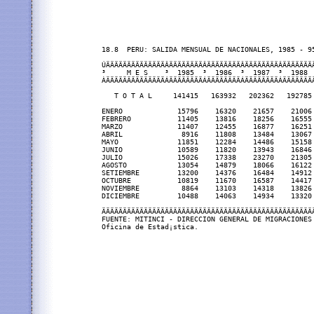
18.8  PERU: SALIDA MENSUAL DE NACIONALES, 1985 - 95
ÚÄÄÄÄÄÄÄÄÄÄÄÄÄÄÂÄÄÄÄÄÄÄÄÂÄÄÄÄÄÄÄÄÂÄÄÄÄÄÄÄÄÂÄÄÄÄÄÄÄ
³     M E S    ³  1985  ³  1986  ³  1987  ³  1988 
ÀÄÄÄÄÄÄÄÄÄÄÄÄÄÄÁÄÄÄÄÄÄÄÄÁÄÄÄÄÄÄÄÄÁÄÄÄÄÄÄÄÄÁÄÄÄÄÄÄÄ
   T O T A L     141415   163932   202362   192785
ENERO             15796    16320    21657    21006
FEBRERO           11405    13816    18256    16555
MARZO             11407    12455    16877    16251
ABRIL              8916    11808    13484    13067
MAYO              11851    12284    14486    15158
JUNIO             10589    11820    13943    16846
JULIO             15026    17338    23270    21305
AGOSTO            13054    14879    18066    16122
SETIEMBRE         13200    14376    16484    14912
OCTUBRE           10819    11670    16587    14417
NOVIEMBRE          8864    13103    14318    13826
DICIEMBRE         10488    14063    14934    13320
ÄÄÄÄÄÄÄÄÄÄÄÄÄÄÄÄÄÄÄÄÄÄÄÄÄÄÄÄÄÄÄÄÄÄÄÄÄÄÄÄÄÄÄÄÄÄÄÄÄÄ
FUENTE: MITINCI - DIRECCION GENERAL DE MIGRACIONES 