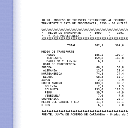
18.28  INGRESO DE TURISTAS EXTRANJEROS AL ECUADOR, 
TRANSPORTE Y PAIS DE PROCEDENCIA, 1990 - 96 (MILES 
ÚÄÄÄÄÄÄÄÄÄÄÄÄÄÄÄÄÄÄÄÄÄÄÄÄÄÄÄÂÄÄÄÄÄÄÄÄÄÄÂÄÄÄÄÄÄÄÄÄÄ
³   MEDIO DE TRANSPORTE     ³  1990    ³    1991  
³   Y PAIS PROCEDENCIA      ³          ³          
ÀÄÄÄÄÄÄÄÄÄÄÄÄÄÄÄÄÄÄÄÄÄÄÄÄÄÄÄÁÄÄÄÄÄÄÄÄÄÄÁÄÄÄÄÄÄÄÄÄÄ
               TOTAL           362,1       364,6  
MEDIO DE TRANSPORTE

   AEREO                       186,2       190,7  
   TERRESTRE                   169,8       166,8  
   MARITIMA Y FLUVIAL            6,1         7,1  
LUGAR DE PROCEDENCIA

EUROPA                          60,3        58,8  
 ALEMANIA                       12,4        11,4  
NORTEAMERICA                    74,3        74,4  
 EE.UU.                         68,5        68,7  
JAPON                            2,8         2,9  
GRUPO ANDINO                   183,0       182,7  
  BOLIVIA                        2,1         1,9  
  COLOMBIA                     133,6       128,3  
  PERU                          39,7        44,9  
  VENEZUELA                      7,6         7,6  
SUDAMERICA                      23,8        26,7  
RESTO DEL CARIBE + C.A.         11,4        12,1  
OTROS                            6,5         7,0  
ÄÄÄÄÄÄÄÄÄÄÄÄÄÄÄÄÄÄÄÄÄÄÄÄÄÄÄÄÄÄÄÄÄÄÄÄÄÄÄÄÄÄÄÄÄÄÄÄÄÄ