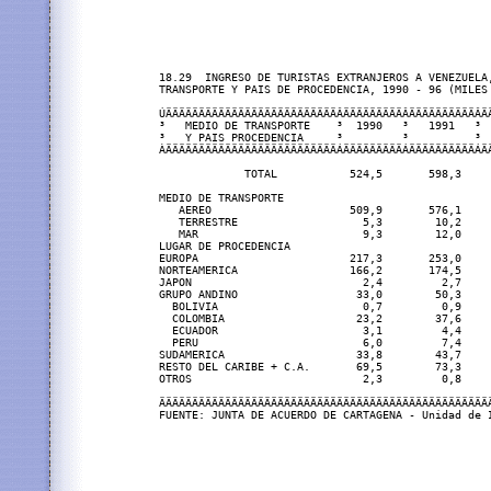
18.29  INGRESO DE TURISTAS EXTRANJEROS A VENEZUELA,
TRANSPORTE Y PAIS DE PROCEDENCIA, 1990 - 96 (MILES 
ÚÄÄÄÄÄÄÄÄÄÄÄÄÄÄÄÄÄÄÄÄÄÄÄÄÄÄÂÄÄÄÄÄÄÄÄÄÂÄÄÄÄÄÄÄÄÄÄÂÄ
³   MEDIO DE TRANSPORTE    ³  1990   ³   1991   ³ 
³   Y PAIS PROCEDENCIA     ³         ³          ³ 
ÀÄÄÄÄÄÄÄÄÄÄÄÄÄÄÄÄÄÄÄÄÄÄÄÄÄÄÁÄÄÄÄÄÄÄÄÄÁÄÄÄÄÄÄÄÄÄÄÁÄ
             TOTAL           524,5       598,3    
MEDIO DE TRANSPORTE

   AEREO                     509,9       576,1    
   TERRESTRE                   5,3        10,2    
   MAR                         9,3        12,0    
LUGAR DE PROCEDENCIA

EUROPA                       217,3       253,0    
NORTEAMERICA                 166,2       174,5    
JAPON                          2,4         2,7    
GRUPO ANDINO                  33,0        50,3    
  BOLIVIA                      0,7         0,9    
  COLOMBIA                    23,2        37,6    
  ECUADOR                      3,1         4,4    
  PERU                         6,0         7,4    
SUDAMERICA                    33,8        43,7    
RESTO DEL CARIBE + C.A.       69,5        73,3    
OTROS                          2,3         0,8    
ÄÄÄÄÄÄÄÄÄÄÄÄÄÄÄÄÄÄÄÄÄÄÄÄÄÄÄÄÄÄÄÄÄÄÄÄÄÄÄÄÄÄÄÄÄÄÄÄÄÄ