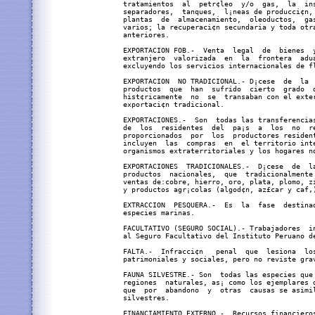
almente  se  realizan.  Incluye
     ventas de:cobre, hierro, oro, plata, plomo, zinc, productos pesqueros
     y productos agr¡colas (algod¢n, az£car y caf‚).

     EXTRACCION  PESQUERA.-  Es  la  fase  destinada a la captura  de  las
     especies marinas.

     FACULTATIVO (SEGURO SOCIAL).- Trabajadores  independientes  afiliados
     al Seguro Facultativo del Instituto Peruano de Seguridad Social.

     FALTA.-  Infracci¢n   penal  que  lesiona  los  derechos  personales,
     patrimoniales y sociales, pero no reviste gravedad.

     FAUNA SILVESTRE.- Son  todas las especies que viven libremente en las
     regiones  naturales, as¡ como los ejemplares de especies domesticadas
     que  por  abandono  y  otras  causas se asimilan en sus h bitos a las
     silvestres.

     FINANCIAMIENTO EXTERNO.-  Recursos financieros en divisas que un ente
     adquiere del exterior.

     FINANCIAMIENTO  EXTERNO  NETO.-  Diferencia  entre la utilizaci¢n del
     endeudamiento  externo  y  la  amortizaci¢n  externa,  en  un per¡odo
     determinado.

     FINANCIAMIENTO INTERNO.- Fondos que una persona o instituci¢n obtiene
     en el pa¡s donde realiza sus actividades.

     FINANCIAMIENTO INTERNO NETO.- Diferencia entre los cr‚ditos recibidos
     y la amortizaci¢n efectuada internamente, en un per¡odo determinado.

     FINANCIAMIENTO MEDIANTE BONOS.- Sistema  consistente en la colocaci¢n
     primaria  de bonos de inversi¢n p£blica, emitidos por el gobierno con
     la finalidad de financiar el d‚ficit fiscal.

     FINANZAS PUBLICAS.-  Parte  de  la  ciencia  econ¢mica  cuyo campo de
     estudios  se centra en la acci¢n del gobierno y el sector p£blico  en
     general;  analiza el proceso de obtenci¢n y aplicaci¢n o gasto de los
     recursos del Estado.

     FITOPLANCTON.- Microorganismo  vegetal que flota en las aguas  fr¡as,
     de  coloraci¢n  verdosa  por  la  clorofila  que  elabora;  generador
     principal  del ciclo y potencial biol¢gico, ya que es el inicio de la
     cadena de alimentaci¢n.

     FLORA SILVESTRE.-  Son  todas  las especies no cultivadas ubicadas en
     las regiones naturales del pa¡s.

     FLOTA ARRASTRERA DE FACTORIA.-  Grupo de embarcaciones acondicionadas
     con  mecanismos  para  pesca de gran volumen y que realizan  procesos
     primarios de conservaci¢n.

     FONDO NACIONAL DE COMPENSACION Y DESARROLLO SOCIAL-FONCODES-(PERU).-
     Institu