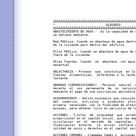
     ÚÄÄÄÄÄÄÄÄÄÄÄÄÄÄÄÄÄÄÄÄÄÄÄÄÄÄÄÄÄÄÄÄÄÄÄÄÄÄÄÄÄÄÄÄÄÄÄÄÄÄÄÄÄÄÄÄÄÄÄÄÄÄÄÄÄÄÄÄ¿
     ³                            GLOSARIO                                ³
     ÀÄÄÄÄÄÄÄÄÄÄÄÄÄÄÄÄÄÄÄÄÄÄÄÄÄÄÄÄÄÄÄÄÄÄÄÄÄÄÄÄÄÄÄÄÄÄÄÄÄÄÄÄÄÄÄÄÄÄÄÄÄÄÄÄÄÄÄÄÙ
     ABASTECIMIENTO DE AGUA.-  Es la capacidad de utilizaci¢n de  agua que
     se obtiene mediante:

     Red P£blica: Cuando se abastece de agua dentro de la vivienda o fuera
     de la vivienda pero dentro del edificio.

     Pil¢n P£blico: Cuando se abastece de agua de un grifo o pil¢n ubicado
     fuera de la vivienda.

     Otras fuentes: Cuando  se  abastece  con agua de pozo, r¡o, acequia o
     manantial.

     ABLACTANCIA.- Proceso  que  constituye  en la incorporaci¢n  de otras
     fuentes  alimenticias,  diferentes a la leche,  a la alimentaci¢n del
     lactante.

     ABONADO (COMUNICACIONES).- Persona  natural  o  jur¡dica  que   tiene
     derecho  al  uso  permanente  de  un  servicio  de telecomunicaciones
     mediante el pago de una suscripci¢n peri¢dica generalmente mensual.

     ACAPARAMIENTO.- Delito econ¢mico que consiste en acumular o  sustraer
     del  comercio,  art¡culos  o  productos  oficialmente considerados de
     primera  necesidad, con la finalidad de alterar los precios, provocar
     escasez, para obtener lucro en perjuicio de la colectividad.

     ACCIONES.- T¡tulos  de  propiedad  que  acreditan  la   participaci¢n
     proporcional en el capital social, que las empresas emiten y ponen en
     circulaci¢n  en  el  mercado  de  capitales,  como  un instrumento de
     financiaci¢n  externa.  La  acci¢n  confiere a su titular leg¡timo la
     calidad de socio y derechos en el capital social.

     ACCIONES COMUNES.- Llamadas tambi‚n  acciones ordinarias, son t¡tulos
     que  confieren  a  su  titular  leg¡timo,  la  calidad  de socio y le
     atribuyen, cuando menos, los siguientes derechos:

     - Participar  en  el  reparto  de  las  utilidades y/o del patrimonio
       resultante de la liquidaci¢n;

     - Intervenir y votar en las Juntas Generales;

     - Fiscalizar,  la  gesti¢n  de  los  negocios  sociales  en  la forma
       establecida en la ley y el estatuto;

     - Tener  preferencia  en  la  suscripci¢n  de  acciones,  en  caso de
       incremento del capital social.

     ACTIVIDAD  AGRICULTURA,  CAZA  Y  SILVICULTURA.-  Se  refiere  a  las
     actividades   comprendidas   en   las   divisiones  11  y  12  de  la
     Clasificaci¢n Industrial Internacional Uniforme (CIIU).

     ACTIVOS INTERNACIONALES.-Denominados tambi‚n reservas internacionales
     brutas,  constituyen la disponibilidad de divisas, oro y  valores del
     sistema bancario,  para  sus  operaciones con el exterior en el corto
     plazo.

     ADECUACION CALORICA.- Relaci¢n entre el nivel de consumo de calor¡as,
     respecto  al  requerimiento m¡nimo necesario de calor¡as de un adulto
     hombre  entre  16  y  19  a¤os  de  edad (2,000 calor¡as/d¡a) con una
     actividad moderada.

     ADECUADAMENTE EMPLEADO.- Persona  que  trabajando 35 horas o m s a la
     semana,  recibe  un ingreso igual o mayor que un salario m¡nimo legal
     vigente,  actualizado por el ¡ndice de precios al consumidor que rige
     en  el  momento  de  la  encuesta;  o si trabajando menos de 35 horas
     reciben  ingresos  iguales  o mayores al l¡mite se¤alado, no deseando
     trabajar m s horas.

     ADMINISTRACION PUBLICA.- Conjunto de normas, procesos, instituciones,
     etc. que determinan como se distribuye y ejerce la autoridad pol¡tica
     y como se atienden los intereses p£blicos.

     ADUANA.-Organismo estatal encargado de la administraci¢n, recaudaci¢n,
     control  y  fiscalizaci¢n  del  tr fico internacional de mercader¡as,
     medio de transporte y personas, dentro del territorio aduanero (parte
     del  territorio  nacional  que  incluye  el espacio acu tico y a‚reo,
     dentro  del cual es aplicable la legislaci¢n aduanera). Las fronteras
     del territorio aduanero coinciden con las del territorio nacional.

     ADULTERACION.- Delito  econ¢mico  que consiste en alterar o modificar
     la  calidad,  cantidad,  peso  o  medida  de  art¡culos  o  productos
     oficialmente  considerados  de primera necesidad, en perjuicio de los
     consumidores.

     AGENTE DE BOLSA.- Persona  natural  con facultad para desempe¤arse en
     la Bolsa como intermediario en la negociaci¢n de valores mobiliarios.
     Para  actuar  como  agente  de  Bolsa  se  requiere haber obtenido el
     nombramiento  de  la  CONASEV  y  pertenecer al Colegio de Agentes de
     Bolsa.

     AGENTES ECONOMICOS.- Son las unidades econ¢micas (familias, empresas,
     gobierno) que realizan las transacciones u operaciones econ¢micas.

     AGUA POTABLE.- Es  el  agua  que  por  su  calidad  qu¡mica, f¡sica y
     bacteriol¢gica, es aceptable para el consumo humano.

     AGUA SERVIDA (Desague).- L¡quido que contiene desperdicios materiales
     en  suspenso  o  soluci¢n de origen humano, animal o vegetal; tambi‚n
     las provenientes de plantas industriales.

     AHORRO.- Abstenci¢n de un consumo presente para dedicar recursos a la
     inversi¢n y/o posibilitar un mayor consumo futuro.  Diferencia  entre
     la renta obtenida y el gasto por consumo efectuado.

     AHORRO BRUTO.- Es  el  saldo  de r ecursos  despu‚s de realizados los
     gastos  corrientes, o la disponibilidad de recursos para financiar la
     inversi¢n;  est   determinado  directamente por los niveles del PBI e
     inversamente  por  los  del consumo y los pagos netos de  factores al
     exterior.

     AHORRO FINANCIERO.-  Porci¢n   de   la  riqueza  del  sector  privado
     mantenida  en  el  sistema  financiero en forma de dep¢sitos a plazo,
     ahorros,  c‚dulas  hipotecarias,  valores  y otros activos; es decir,
     corresponde al cuasidinero del sistema financiero.

     AHORRO INTERNO.- Ahorro  generado  dentro  del pa¡s, compuesto por el
     ahorro  de  las  empresas,  el  ahorro personal y el ahorro en cuenta
     corriente del gobierno general.

     AHORRO PUBLICO.- Es  la  diferencia  entre  los  ingresos  y   gastos
     corrientes del sector p£blico.

     ALBERGUE TURISTICO.- Es  un  tipo  de hospedaje dirigido mayormente a
     los j¢venes,  promocionando as¡ lugares no tradicionales y precios al
     alcance de ellos.

     ALFABETISMO.- Es  la  habilidad  para  leer  y  escribir en un idioma
     cualquiera.

     ALIVIO DE LA DEUDA.- Desfase  en  el  pago  del principal de la deuda
     externa  a  consecuencia  de  una renegociaci¢n que reduce el monto a
     pagar en el futuro inmediato, hasta una fecha futura especificada.

     ALTITUD.- Es  la  distancia  vertical  de  un punto ha