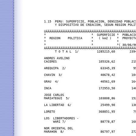
1.15  PERU: SUPERFICIE, POBLACION, DENSIDAD POBLACI
      Y DISPOSITIVO DE CREACION, SEGUN REGION POLIT
ÚÄÄÄÄÄÄÄÄÄÄÄÄÄÄÄÄÄÄÄÄÄÄÄÄÄÂÄÄÄÄÄÄÄÄÄÄÄÄÄÂÄÄÄÄÄÄÄÄÄ
³                         ³  SUPERFICIE ³  POBLACI
³  REGION    POLITICA     ³   ( km2 )   ³  PROYECT
³                         ³             ³         
³                         ³             ³( 30/06/9
ÀÄÄÄÄÄÄÄÄÄÄÄÄÄÄÄÄÄÄÄÄÄÄÄÄÄÁÄÄÄÄÄÄÄÄÄÄÄÄÄÁÄÄÄÄÄÄÄÄÄ
      T O T A L  1/          1285215,60        239
ANDRES AVELINO

CACERES                       105326,62         21
AREQUIPA  2/                   63345,39          9
CHAVIN  3/                     40678,42         10
GRAU  4/                       40561,69         16
INCA                          172953,50         14
JOSE CARLOS

MARIATEGUI  5/                103808,86         15
LA LIBERTAD  6/                25499,90         13
LORETO                        368851,95          7
LOS  LIBERTADORES -

     WARI 7/                   88778,87         16
NOR ORIENTAL DEL

MARA¥ON  8/                    86797,97         27