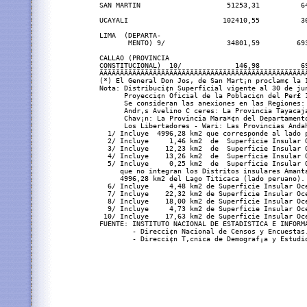
SAN MARTIN                     51253,31          6
UCAYALI                       102410,55          3
LIMA  (DEPARTA-

       MENTO) 9/               34801,59         69
CALLAO (PROVINCIA

CONSTITUCIONAL)  10/             146,98          6
ÄÄÄÄÄÄÄÄÄÄÄÄÄÄÄÄÄÄÄÄÄÄÄÄÄÄÄÄÄÄÄÄÄÄÄÄÄÄÄÄÄÄÄÄÄÄÄÄÄÄ
(*) El General Don Jos‚ de San Mart¡n proclam¢ la 
Nota: Distribuci¢n Superficial vigente al 30 de jun
      Proyecci¢n Oficial de la Poblaci¢n del Per£ 1
      Se consideran las anexiones en las Regiones:

      Andr‚s Avelino C ceres: La Provincia Tayacaja
      Chav¡n: La Provincia Mara¤¢n del Departamento
      Los Libertadores - Wari: Las Provincias Andah
  1/ Incluye  4996,28 km2 que corresponde al lado p
  2/ Incluye     1,46 km2  de  Superficie Insular O
  3/ Incluye    12,23 km2  de  Superficie Insular O
  4/ Incluye    13,26 km2  de  Superficie Insular O
  5/ Incluye     0,25 km2  de  Superficie Insular 
     que no integran los Distritos insulares Amant
     4996,28 km2 del Lago Titicaca (lado peruano).

  6/ Incluye     4,48 km2 de Superficie Insular Oce
  7/ Incluye    22,32 km2 de Superficie Insular Oce
  8/ Incluye    18,00 km2 de Superficie Insular Oce
  9/ Incluye     4,73 km2 de Superficie Insular Oce
 10/ Incluye    17,63 km2 de Superficie Insular Oc
FUENTE: INSTITUTO NACIONAL DE ESTADISTICA E INFORMA
        - Direcci¢n Nacional de Censos y Encuestas.