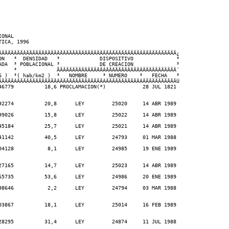
ONAL

ICA, 1996

ÄÄÄÄÄÂÄÄÄÄÄÄÄÄÄÄÄÄÄÂÄÄÄÄÄÄÄÄÄÄÄÄÄÄÄÄÄÄÄÄÄÄÄÄÄÄÄÄÄÄÄÄÄÄÄÄÄÄ¿

ON   ³  DENSIDAD   ³             DISPOSITIVO              ³

ADA  ³ POBLACIONAL ³             DE CREACION              ³

     ³             ÃÄÄÄÄÄÄÄÄÄÄÄÄÄÄÂÄÄÄÄÄÄÄÄÄÄÄÂÄÄÄÄÄÄÄÄÄÄÄ´

6 )  ³( hab/km2 )  ³   NOMBRE     ³ NUMERO    ³   FECHA   ³

ÄÄÄÄÄÁÄÄÄÄÄÄÄÄÄÄÄÄÄÁÄÄÄÄÄÄÄÄÄÄÄÄÄÄÁÄÄÄÄÄÄÄÄÄÄÄÁÄÄÄÄÄÄÄÄÄÄÄÙ

46779          18,6 PROCLAMACION(*)            28 JUL 1821

92274          20,8      LEY         25020     14 ABR 1989

99026          15,8      LEY         25022     14 ABR 1989

45184          25,7      LEY         25021     14 ABR 1989

41142          40,5      LEY         24793     01 MAR 1988

04128           8,1      LEY         24985     19 ENE 1989

27165          14,7      LEY         25023     14 ABR 1989

65735          53,6      LEY         24986     20 ENE 1989

98646           2,2      LEY         24794     03 MAR 1988

03867          18,1      LEY         25014     16 FEB 1989

28295          31,4      LEY         24874     11 JUL 1988
