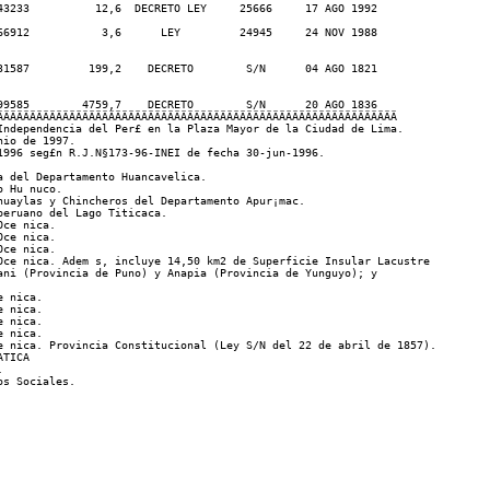
43233          12,6  DECRETO LEY     25666     17 AGO 1992

66912           3,6      LEY         24945     24 NOV 1988

31587         199,2    DECRETO        S/N      04 AGO 1821

99585        4759,7    DECRETO        S/N      20 AGO 1836

ÄÄÄÄÄÄÄÄÄÄÄÄÄÄÄÄÄÄÄÄÄÄÄÄÄÄÄÄÄÄÄÄÄÄÄÄÄÄÄÄÄÄÄÄÄÄÄÄÄÄÄÄÄÄÄÄÄÄÄÄÄ               
Independencia del Per£ en la Plaza Mayor de la Ciudad de Lima.

io de 1997.

996 seg£n R.J.N§173-96-INEI de fecha 30-jun-1996.

 del Departamento Huancavelica.

 Hu nuco.

uaylas y Chincheros del Departamento Apur¡mac.

eruano del Lago Titicaca.

ce nica.

ce nica.

ce nica.

Oce nica. Adem s, incluye 14,50 km2 de Superficie Insular Lacustre

ani (Provincia de Puno) y Anapia (Provincia de Yunguyo); y

 nica.

 nica.

 nica.

 nica.

e nica. Provincia Constitucional (Ley S/N del 22 de abril de 1857).

TICA


