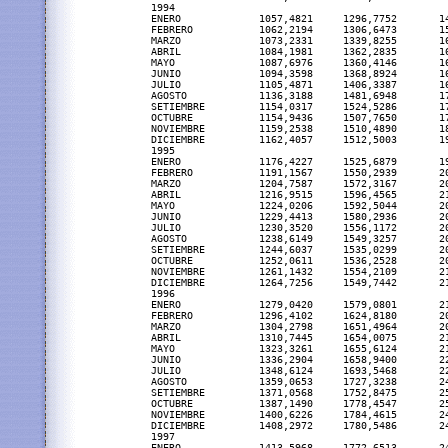
 1994

 ENERO             1057,4821     1296,7752       1
 FEBRERO           1062,2194     1306,6473       1
 MARZO             1073,2331     1339,8255       1
 ABRIL             1084,1981     1362,2835       1
 MAYO              1087,6976     1360,4146       1
 JUNIO             1094,3598     1368,8924       1
 JULIO             1105,4871     1406,3387       1
 AGOSTO            1136,3188     1481,6948       1
 SETIEMBRE         1154,0317     1524,5286       1
 OCTUBRE           1154,9436     1507,7650       1
 NOVIEMBRE         1159,2538     1510,4890       1
 DICIEMBRE         1162,4057     1512,5003       1
 1995

 ENERO             1176,4227     1525,6879       1
 FEBRERO           1191,1567     1550,2939       2
 MARZO             1204,7587     1572,3167       2
 ABRIL             1216,9515     1596,4565       2
 MAYO              1224,0206     1592,5044       2
 JUNIO             1229,4413     1580,2936       2
 JULIO             1230,3520     1556,1172       2
 AGOSTO            1238,6149     1549,3257       2
 SETIEMBRE         1244,6037     1535,0299       2
 OCTUBRE           1252,0611     1536,2528       2
 NOVIEMBRE         1261,1432     1554,2109       2
 DICIEMBRE         1264,7256     1549,7442       2
 1996

 ENERO             1279,0420     1579,0801       2
 FEBRERO           1296,4102     1624,8180       2
 MARZO             1304,2798     1651,4964       2
 ABRIL             1310,7445     1654,0075       2
 MAYO              1323,3261     1655,6124       2
 JUNIO             1336,2904     1658,9400       2
 JULIO             1348,6124     1693,5468       2
 AGOSTO            1359,0653     1727,3238       2
 SETIEMBRE         1371,0568     1752,8475       2
 OCTUBRE           1387,1490     1778,4547       2
 NOVIEMBRE         1400,6226     1784,4615       2
 DICIEMBRE         1408,2972     1780,5486       2
 1997

 ENERO             1413,5968     1772,6513       2