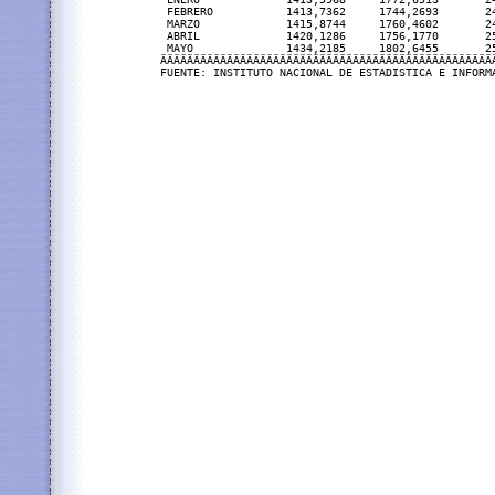
 FEBRERO           1413,7362     1744,2693       2
 MARZO             1415,8744     1760,4602       2
 ABRIL             1420,1286     1756,1770       2
 MAYO              1434,2185     1802,6455       2
ÄÄÄÄÄÄÄÄÄÄÄÄÄÄÄÄÄÄÄÄÄÄÄÄÄÄÄÄÄÄÄÄÄÄÄÄÄÄÄÄÄÄÄÄÄÄÄÄÄÄ
FUENTE: INSTITUTO NACIONAL DE ESTADISTICA E INFORM