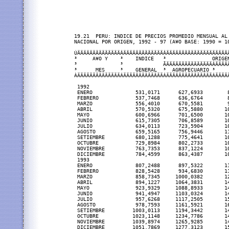
19.21  PERU: INDICE DE PRECIOS PROMEDIO MENSUAL AL 
NACIONAL POR ORIGEN, 1992 - 97 (A¥O BASE: 1990 = 10
ÚÄÄÄÄÄÄÄÄÄÄÄÄÄÄÂÄÄÄÄÄÄÄÄÄÄÄÄÄÂÄÄÄÄÄÄÄÄÄÄÄÄÄÄÄÄÄÄÄÄ
³     A¥O Y    ³    INDICE   ³               ORIGE
³              ³             ÃÄÄÄÄÄÄÄÄÄÄÄÄÄÄÄÂÄÄÄÄ
³      MES     ³    GENERAL  ³  AGROPECUARIO ³    
ÀÄÄÄÄÄÄÄÄÄÄÄÄÄÄÁÄÄÄÄÄÄÄÄÄÄÄÄÄÁÄÄÄÄÄÄÄÄÄÄÄÄÄÄÄÁÄÄÄÄ
 1992

 ENERO              531,0171      627,6933        
 FEBRERO            537,7468      636,6764        
 MARZO              556,4010      670,5581        
 ABRIL              570,5320      675,5880       1
 MAYO               600,6966      701,6500       1
 JUNIO              615,7305      706,8589       1
 JULIO              634,0113      723,5904       1
 AGOSTO             659,5165      756,9446       1
 SETIEMBRE          680,1288      775,4641       1
 OCTUBRE            729,8984      802,2733       1
 NOVIEMBRE          763,7353      837,1224       1
 DICIEMBRE          784,4599      863,4387       1
 1993

 ENERO              807,2488      897,5322       1
 FEBRERO            828,5428      934,6830       1
 MARZO              858,7345     1000,0382       1
 ABRIL              894,1227     1064,3831       1
 MAYO               923,9329     1088,8933       1
 JUNIO              941,4947     1103,0324       1
 JULIO              957,6268     1117,2505       1
 AGOSTO             978,7593     1161,5921       1
 SETIEMBRE         1003,0113     1194,3442       1
 OCTUBRE           1023,1148     1234,7786       1
 NOVIEMBRE         1039,8974     1265,9285       1
 DICIEMBRE         1051,7869     1277,3123       1