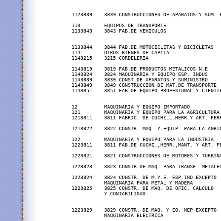
                                                  
                                                   
1123839    3839 CONSTRUCCIONES DE APARATOS Y SUM. E
113        EQUIPOS DE TRANSPORTE

1133843    3843 FAB.DE VEHICULOS                  
                                                   
1133844    3844 FAB.DE MOTOCICLETAS Y BICICLETAS   
114        OTROS BIENES DE CAPITAL

1143215    3215 CORDELERIA                         
1143819    3819 FAB.DE PRODUCTOS METALICOS N.E     
1143824    3824 MAQUINARIA Y EQUIPO ESP. INDUS    
1143839    3839 CONST.DE APARATOS Y SUMINISTRO     
1143849    3849 CONSTRUCCION DE MAT.DE TRANSPORTE  
1143851    3851 FAB.DE EQUIPO PROFESIONAL Y CIENTIF
12         MAQUINARIA Y EQUIPO IMPORTADO           
121        MAQUINARIA Y EQUIPO PARA LA AGRICULTURA

1213811    3811 FABRIC. DE CUCHILL.HERR.Y ART. FERR
1213822    3822 CONSTR. MAQ. Y EQUIP. PARA LA AGRI
                                                   
122        MAQUINARIA Y EQUIPO PARA LA INDUSTRIA

1223811    3811 FAB.DE CUCHI.,HERR.,MANT. Y ART. F
1223821    3821 CONSTRUCCIONES DE MOTORES Y TURBIN
1223823    3823 CONSTR.DE MAQ. PARA TRANSF. METALES
1223824    3824 CONSTR. DE M.Y.E. ESP.IND.EXCEPTO  
           MAQUINARIA PARA METAL Y MADERA

1223825    3825 CONSTR. DE MAQ. DE OFIC. CALCULO  
           Y CONTABILIDAD                         
                                                  
1223829    3829 CONSTR. DE MAQ. Y EQ. NEP EXCEPTO 
           MAQUINARIA ELECTRICA                   
                                                  