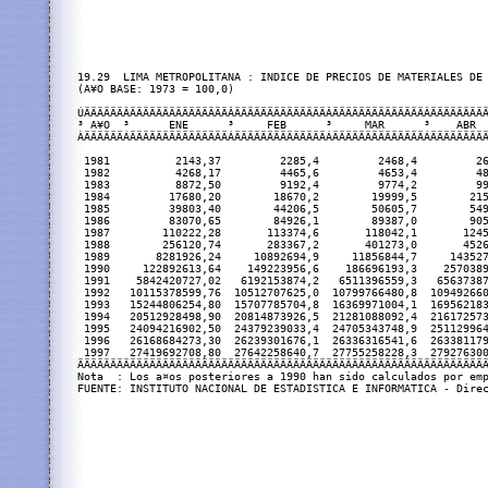
19.29  LIMA METROPOLITANA : INDICE DE PRECIOS DE MATERIALES DE 
(A¥O BASE: 1973 = 100,0)

ÚÄÄÄÄÄÄÂÄÄÄÄÄÄÄÄÄÄÄÄÄÄÄÂÄÄÄÄÄÄÄÄÄÄÄÄÄÄÂÄÄÄÄÄÄÄÄÄÄÄÄÄÄÂÄÄÄÄÄÄÄÄÄ
³ A¥O  ³      ENE      ³     FEB      ³     MAR      ³    ABR  
ÀÄÄÄÄÄÄÁÄÄÄÄÄÄÄÄÄÄÄÄÄÄÄÁÄÄÄÄÄÄÄÄÄÄÄÄÄÄÁÄÄÄÄÄÄÄÄÄÄÄÄÄÄÁÄÄÄÄÄÄÄÄÄ
 1981          2143,37         2285,4         2468,4         26
 1982          4268,17         4465,6         4653,4         48
 1983          8872,50         9192,4         9774,2         99
 1984         17680,20        18670,2        19999,5        215
 1985         39803,40        44206,5        50605,7        549
 1986         83070,65        84926,1        89387,0        905
 1987        110222,28       113374,6       118042,1       1245
 1988        256120,74       283367,2       401273,0       4526
 1989       8281926,24     10892694,9     11856844,7     143527
 1990     122892613,64    149223956,6    186696193,3    2570389
 1991    5842420727,02   6192153874,2   6511396559,3   65637387
 1992   10115378599,76  10512707625,0  10799766480,8  109492660
 1993   15244806254,80  15707785704,8  16369971004,1  169562183
 1994   20512928498,90  20814873926,5  21281088092,4  216172573
 1995   24094216902,50  24379239033,4  24705343748,9  251129964
 1996   26168684273,30  26239301676,1  26336316541,6  263381179
 1997   27419692708,80  27642258640,7  27755258228,3  279276300
ÄÄÄÄÄÄÄÄÄÄÄÄÄÄÄÄÄÄÄÄÄÄÄÄÄÄÄÄÄÄÄÄÄÄÄÄÄÄÄÄÄÄÄÄÄÄÄÄÄÄÄÄÄÄÄÄÄÄÄÄÄÄÄ
Nota  : Los a¤os posteriores a 1990 han sido calculados por emp
FUENTE: INSTITUTO NACIONAL DE ESTADISTICA E INFORMATICA - Direc