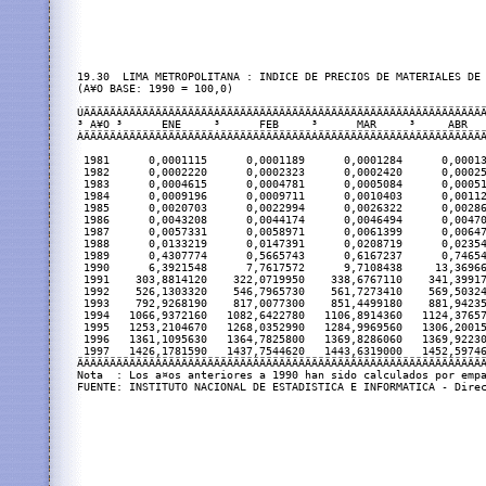
19.30  LIMA METROPOLITANA : INDICE DE PRECIOS DE MATERIALES DE 
(A¥O BASE: 1990 = 100,0)

ÚÄÄÄÄÄÂÄÄÄÄÄÄÄÄÄÄÄÄÄÄÂÄÄÄÄÄÄÄÄÄÄÄÄÄÄÂÄÄÄÄÄÄÄÄÄÄÄÄÄÄÂÄÄÄÄÄÄÄÄÄÄÄ
³ A¥O ³      ENE     ³      FEB     ³      MAR     ³     ABR   
ÀÄÄÄÄÄÁÄÄÄÄÄÄÄÄÄÄÄÄÄÄÁÄÄÄÄÄÄÄÄÄÄÄÄÄÄÁÄÄÄÄÄÄÄÄÄÄÄÄÄÄÁÄÄÄÄÄÄÄÄÄÄÄ
 1981      0,0001115      0,0001189      0,0001284      0,00013
 1982      0,0002220      0,0002323      0,0002420      0,00025
 1983      0,0004615      0,0004781      0,0005084      0,00051
 1984      0,0009196      0,0009711      0,0010403      0,00112
 1985      0,0020703      0,0022994      0,0026322      0,00286
 1986      0,0043208      0,0044174      0,0046494      0,00470
 1987      0,0057331      0,0058971      0,0061399      0,00647
 1988      0,0133219      0,0147391      0,0208719      0,02354
 1989      0,4307774      0,5665743      0,6167237      0,74654
 1990      6,3921548      7,7617572      9,7108438     13,36966
 1991    303,8814120    322,0719950    338,6767110    341,39917
 1992    526,1303320    546,7965730    561,7273410    569,50324
 1993    792,9268190    817,0077300    851,4499180    881,94235
 1994   1066,9372160   1082,6422780   1106,8914360   1124,37657
 1995   1253,2104670   1268,0352990   1284,9969560   1306,20015
 1996   1361,1095630   1364,7825800   1369,8286060   1369,92230
 1997   1426,1781590   1437,7544620   1443,6319000   1452,59746
ÄÄÄÄÄÄÄÄÄÄÄÄÄÄÄÄÄÄÄÄÄÄÄÄÄÄÄÄÄÄÄÄÄÄÄÄÄÄÄÄÄÄÄÄÄÄÄÄÄÄÄÄÄÄÄÄÄÄÄÄÄÄÄ
Nota  : Los a¤os anteriores a 1990 han sido calculados por empa
FUENTE: INSTITUTO NACIONAL DE ESTADISTICA E INFORMATICA - Direc