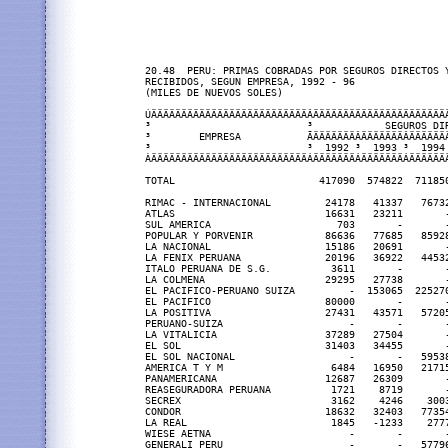
20.48  PERU: PRIMAS COBRADAS POR SEGUROS DIRECTOS Y
RECIBIDOS, SEGUN EMPRESA, 1992 - 96

(MILES DE NUEVOS SOLES)

ÚÄÄÄÄÄÄÄÄÄÄÄÄÄÄÄÄÄÄÄÄÄÄÄÄÄÄÂÄÄÄÄÄÄÄÄÄÄÄÄÄÄÄÄÄÄÄÄÄÄ
³                          ³            SEGUROS DI
³        EMPRESA           ÃÄÄÄÄÄÄÄÂÄÄÄÄÄÄÄÂÄÄÄÄÄÄ
³                          ³  1992 ³  1993 ³  1994
ÀÄÄÄÄÄÄÄÄÄÄÄÄÄÄÄÄÄÄÄÄÄÄÄÄÄÄÁÄÄÄÄÄÄÄÁÄÄÄÄÄÄÄÁÄÄÄÄÄÄ
TOTAL                        417090  574822  71185
RIMAC - INTERNACIONAL         24178   41337   7673
ATLAS                         16631   23211       
SUL AMERICA                     703       -       
POPULAR Y PORVENIR            86636   77685   8592
LA NACIONAL                   15186   20691       
LA FENIX PERUANA              20196   36922   4453
ITALO PERUANA DE S.G.          3611       -       
LA COLMENA                    29295   27738       
EL PACIFICO-PERUANO SUIZA         -  153065  22527
EL PACIFICO                   80000       -       
LA POSITIVA                   27431   43571   5720
PERUANO-SUIZA                     -       -       
LA VITALICIA                  37289   27504       
EL SOL                        31403   34455       
EL SOL NACIONAL                   -       -   5953
AMERICA T Y M                  6484   16950   2171
PANAMERICANA                  12687   26309       
REASEGURADORA PERUANA          1721    8719       
SECREX                         3162    4246    300
CONDOR                        18632   32403   7735
LA REAL                        1845   -1233    277
WIESE AETNA                       -       -       
GENERALI PERU                     -       -   5779