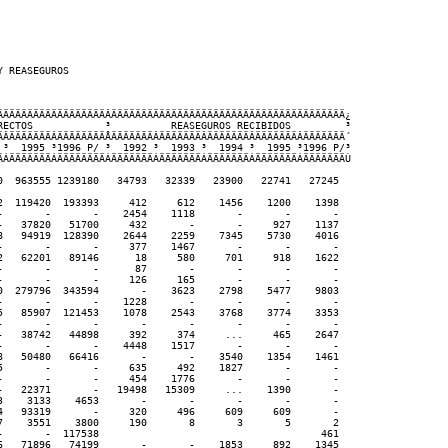
 REASEGUROS

ÄÄÄÄÄÄÄÄÄÄÄÄÄÄÄÄÄÄÂÄÄÄÄÄÄÄÄÄÄÄÄÄÄÄÄÄÄÄÄÄÄÄÄÄÄÄÄÄÄÄÄÄÄÄÄÄÄÄ¿

RECTOS            ³          REASEGUROS RECIBIDOS         ³

ÄÂÄÄÄÄÄÄÄÂÄÄÄÄÄÄÄÄÅÄÄÄÄÄÄÄÂÄÄÄÄÄÄÄÂÄÄÄÄÄÄÄÂÄÄÄÄÄÄÄÂÄÄÄÄÄÄÄ´

 ³  1995 ³1996 P/ ³  1992 ³  1993 ³  1994 ³  1995 ³1996 P/³

ÄÁÄÄÄÄÄÄÄÁÄÄÄÄÄÄÄÄÁÄÄÄÄÄÄÄÁÄÄÄÄÄÄÄÁÄÄÄÄÄÄÄÁÄÄÄÄÄÄÄÁÄÄÄÄÄÄÄÙ

0  963555 1239180   34793   32339   23900   22741   27245

2  119420  193393     412     612    1456    1200    1398

-       -       -    2454    1118       -       -       -

-   37820   51700     432       -       -     927    1137

8   94919  128390    2644    2259    7345    5730    4016

-       -       -     377    1467       -       -       -

2   62201   89146      18     580     701     918    1622

-       -       -      87       -       -       -       -

-       -       -     126     165       -       -       -

0  279796  343594       -    3623    2798    5477    9803

-       -       -    1228       -       -       -       -

5   85907  121453    1078    2543    3768    3774    3353

-       -       -       -       -       -       -       -

-   38742   44898     392     374     ...     465    2647

-       -       -    4448    1517       -       -       -

8   50480   66416       -       -    3540    1354    1461

5       -       -     635     492    1827       -       -

-       -       -     454    1776       -       -       -

-   22371       -   19498   15309     ...    1390       -

3    3133    4653       -       -       -       -       -

4   93319       -     320     496     609     609       -

7    3551    3800     190       8       3       5       2

-       -  117538                                     461

6   71896   74199       -       -    1853     892    1345
