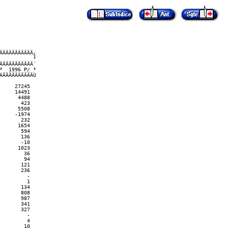
ÄÄÄÄÄÄÄÄÄÄ¿

          ³

ÄÄÄÄÄÄÄÄÄÄ´

  1996 P/ ³

ÄÄÄÄÄÄÄÄÄÄÙ

    27245

    14491

     4488

      423

     5508

    -1974

      232

     1654

      594

      136

      -10

     1023

       36

       94

      121

      236

        -

        1

      134

      808

      987

      341

      327

        -

        4

       10
