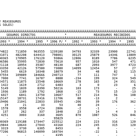
 REASEGUROS

 SOLES)

ÄÄÄÄÄÄÄÄÄÄÄÄÄÄÄÄÄÄÄÄÄÄÄÄÄÄÄÄÄÄÄÄÄÄÄÄÂÄÄÄÄÄÄÄÄÄÄÄÄÄÄÄÄÄÄÄÄÄÄÄÄÄÄÄÄÄÄÄÄÄÄÄÄÄÄÄ
    SEGUROS DIRECTOS                ³               REASEGUROS RECIBIDOS    
ÄÄÄÄÄÂÄÄÄÄÄÄÄÄÄÂÄÄÄÄÄÄÄÄÄÄÂÄÄÄÄÄÄÄÄÄÅÄÄÄÄÄÄÄÄÂÄÄÄÄÄÄÄÄÄÂÄÄÄÄÄÄÄÄÄÄÂÄÄÄÄÄÄÄÄÂ
1993 ³    1994 ³    1995  ³ 1996 P/ ³   1992 ³    1993 ³    1994  ³   1995 ³
ÄÄÄÄÄÁÄÄÄÄÄÄÄÄÄÁÄÄÄÄÄÄÄÄÄÄÁÄÄÄÄÄÄÄÄÄÁÄÄÄÄÄÄÄÄÁÄÄÄÄÄÄÄÄÄÁÄÄÄÄÄÄÄÄÄÄÁÄÄÄÄÄÄÄÄÁ
74822    711850    963555   1239180     34793     32339     23900     22741 
31071    482208    644413    798001     30125     25879     14346     13809 
40365    170905    176120     93866     12806      8189      7786      6235 
46586     55995     72830     75610       957      1010       547       471 
21118     18954     35387     48130       687      2093      3977      4723 
33350     42126     57580     73080     14099     12454        57        27 
 5455      6619     10348     18079        34        48        82       115 
97554    109889    184666    240713        77       111       747         1 
 7000      7741     16787      8888      -234       199       324       549 
24571     11875     15548     18669       278       165        24       351 
 1422      1619      2712      6483         3         0        23         6 
 5149      1839      8390     50216       103       173         -        25 
 1936      1189      1792      1868       -15        73        15       -13 
 6027      6841     13750     10607       517       214        56       108 
15147     18731     17416     11706        88       -13         2         - 
19406     21041     22833     35945      -206        39       176       362 
   19        21        33        53        40        24         -         - 
 1578      3558      4724      2806        -2        -1         -         - 
  137       262       337      1848        23        14         4         3 
 4251      3003      3160      3605       870      1087       526       846 
    -         -         -     95829         -         -         -         - 
00369    119188    173447    225512       224       223       316       120 
19844     18643     27043     43160       224       245       315       120 
 3319      3730      6305      8453         -         0         -         - 
77206     96815    140099    169704         -       -22         1         - 
    -         -         -      4195         -         -         -         - 