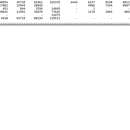
38954     45739     65461    105155      4444      6237      9238      8812 
17862     22943     28835         -         -      4966      7334      8007 
  451       844      2556     14045         -         1         -         - 
20641     21952     34070     77635         -      1270      1904       805 
   -         -         -     13475

 4428     64715     80234    110512         -         -         -         - 
ÄÄÄÄÄÄÄÄÄÄÄÄÄÄÄÄÄÄÄÄÄÄÄÄÄÄÄÄÄÄÄÄÄÄÄÄÄÄÄÄÄÄÄÄÄÄÄÄÄÄÄÄÄÄÄÄÄÄÄÄÄÄÄÄÄÄÄÄÄÄÄÄÄÄÄÄ