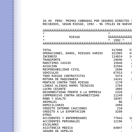
20.49  PERU: PRIMAS COBRADAS POR SEGUROS DIRECTOS Y
RECIBIDOS, SEGUN RIESGO, 1992 - 96 (MILES DE NUEVOS
ÚÄÄÄÄÄÄÄÄÄÄÄÄÄÄÄÄÄÄÄÄÄÄÄÄÄÄÄÄÄÄÄÄÄÄÄÄÂÄÄÄÄÄÄÄÄÄÄÄÄ
³                                    ³            
³              RIESGO                ÃÄÄÄÄÄÄÄÂÄÄÄÄ
³                                    ³  1992 ³    
ÀÄÄÄÄÄÄÄÄÄÄÄÄÄÄÄÄÄÄÄÄÄÄÄÄÄÄÄÄÄÄÄÄÄÄÄÄÁÄÄÄÄÄÄÄÁÄÄÄÄ
TOTAL                                  417090    5
OPERACIONES, DA¥OS, RIESGOS VARIOS     321905    4
INCENDIO                               114824    1
TRANSPORTE                              29046     
MARITIMOS CASCOS                        15040     
AVIACION                                31504     
RESPONSABILIDAD CIVIL                    2606     
VEHICULOS                               67913     
TODO RIESGO CONTRATISTAS                 5474     
ROTURA DE MAQUINARIA                    14241     
MONTAJE CONTRA TODO RIESGO               1178     
LINEAS ALIADAS RAMOS TECNICOS            1704     
LUCRO CESANTE                            1805     
DESHONESTIDAD FRENTE A LA EMPRESA        2326     
COMPRENSIVO CONTRA DESHONESTIDAD        11249     
ROBO Y ASALTO                           18397     
ANIMALES                                   86     
DOMICILIARIO                             1094     
CREDITO INTERNO CAUCIONES                 218     
CREDITO A LA EXPORTACION                 3200     
OTROS                                       -     
ACCIDENTES Y ENFERMEDADES               77043    1
ACCIDENTES PERSONALES                   12196     
ESCOLARES                                   -     
ASISTENCIA MEDICA                       64847     
SEGURO DE SEPELIO                           -     