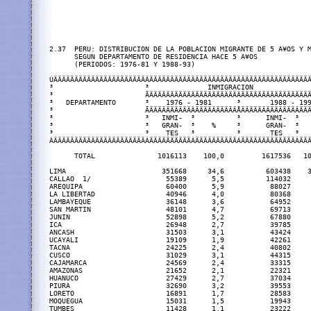
2.37  PERU: DISTRIBUCION DE LA POBLACION MIGRANTE DE 5 A¥OS Y M
      SEGUN DEPARTAMENTO DE RESIDENCIA HACE 5 A¥OS

      (PERIODOS: 1976-81 Y 1988-93)

ÚÄÄÄÄÄÄÄÄÄÄÄÄÄÄÄÄÄÄÄÄÄÄÂÄÄÄÄÄÄÄÄÄÄÄÄÄÄÄÄÄÄÄÄÄÄÄÄÄÄÄÄÄÄÄÄÄÄÄÄÄÄÄ
³                      ³              INMIGRACION              
³                      ÃÄÄÄÄÄÄÄÄÄÄÄÄÄÄÄÄÄÄÄÄÄÂÄÄÄÄÄÄÄÄÄÄÄÄÄÄÄÄÄ
³   DEPARTAMENTO       ³    1976 - 1981      ³       1988 - 199
³                      ÃÄÄÄÄÄÄÄÄÄÄÂÄÄÄÄÄÄÄÄÄÄÅÄÄÄÄÄÄÄÄÄÄÄÄÄÂÄÄÄ
³                      ³   INMI-  ³          ³      INMI-  ³   
³                      ³   GRAN-  ³    %     ³      GRAN-  ³   
³                      ³    TES   ³          ³       TES   ³   
ÀÄÄÄÄÄÄÄÄÄÄÄÄÄÄÄÄÄÄÄÄÄÄÁÄÄÄÄÄÄÄÄÄÄÁÄÄÄÄÄÄÄÄÄÄÁÄÄÄÄÄÄÄÄÄÄÄÄÄÁÄÄÄ
      TOTAL               1016113    100,0         1617536   10
LIMA                       351668     34,6          603438    3
CALLAO  1/                  55389      5,5          114032     
AREQUIPA                    60400      5,9           88027     
LA LIBERTAD                 40946      4,0           80368     
LAMBAYEQUE                  36148      3,6           64952     
SAN MARTIN                  48101      4,7           69713     
JUNIN                       52898      5,2           67880     
ICA                         26948      2,7           39785     
ANCASH                      31503      3,1           43424     
UCAYALI                     19109      1,9           42261     
TACNA                       24225      2,4           40802     
CUSCO                       31029      3,1           44315     
CAJAMARCA                   24569      2,4           33315     
AMAZONAS                    21652      2,1           22321     
HUANUCO                     27429      2,7           37034     
PIURA                       32690      3,2           39553     
LORETO                      16891      1,7           28583     
MOQUEGUA                    15031      1,5           19943     
TUMBES                      11428      1,1           23222     