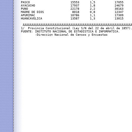
PASCO                       15553      1,5           17055     
AYACUCHO                    17937      1,8           24679     
PUNO                        22178      2,2           30163     
MADRE DE DIOS                8018      0,8           12347     
APURIMAC                    10786      1,1           17309     
HUANCAVELICA                13587      1,3           13015     
 ÄÄÄÄÄÄÄÄÄÄÄÄÄÄÄÄÄÄÄÄÄÄÄÄÄÄÄÄÄÄÄÄÄÄÄÄÄÄÄÄÄÄÄÄÄÄÄÄÄÄÄÄÄÄÄÄÄÄÄÄÄÄ
1/  Provincia Constitucional (Ley S/N del 22 de abril de 1857).
FUENTE: INSTITUTO NACIONAL DE ESTADISTICA E INFORMATICA.
