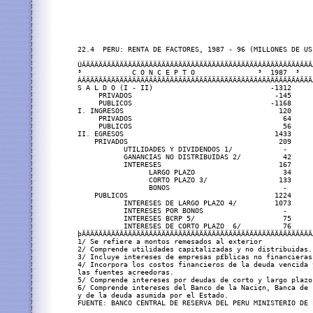
22.4  PERU: RENTA DE FACTORES, 1987 - 96 (MILLONES DE US 
ÚÄÄÄÄÄÄÄÄÄÄÄÄÄÄÄÄÄÄÄÄÄÄÄÄÄÄÄÄÄÄÄÄÄÄÄÄÄÄÄÄÄÄÂÄÄÄÄÄÄÄÄÂÄÄÄ
³            C O N C E P T O               ³  1987  ³   
ÀÄÄÄÄÄÄÄÄÄÄÄÄÄÄÄÄÄÄÄÄÄÄÄÄÄÄÄÄÄÄÄÄÄÄÄÄÄÄÄÄÄÄÁÄÄÄÄÄÄÄÄÁÄÄÄ
S A L D O (I - II)                            -1312     
     PRIVADOS                                  -145     
     PUBLICOS                                 -1168     
I. INGRESOS                                     120     
     PRIVADOS                                    64     
     PUBLICOS                                    56     
II. EGRESOS                                    1433     
    PRIVADOS                                    209     
           UTILIDADES Y DIVIDENDOS 1/            -      
           GANANCIAS NO DISTRIBUIDAS 2/          42     
           INTERESES                            167     
                 LARGO PLAZO                     34     
                 CORTO PLAZO 3/                 133     
                 BONOS                           -      
    PUBLICOS                                   1224     
           INTERESES DE LARGO PLAZO 4/         1073     
           INTERESES POR BONOS                   -      
           INTERESES BCRP 5/                     75     
           INTERESES DE CORTO PLAZO  6/          76     
þÄÄÄÄÄÄÄÄÄÄÄÄÄÄÄÄÄÄÄÄÄÄÄÄÄÄÄÄÄÄÄÄÄÄÄÄÄÄÄÄÄÄÄÄÄÄÄÄÄÄÄÄÄÄÄ
1/ Se refiere a montos remesados al exterior            
2/ Comprende utilidades capitalizadas y no distribuidas.
3/ Incluye intereses de empresas p£blicas no financieras.
4/ Incorpora los costos financieros de la deuda vencida 
las fuentes acreedoras.

5/ Comprende intereses por deudas de corto y largo plazo.
6/ Comprende intereses del Banco de la Naci¢n, Banca de 
y de la deuda asumida por el Estado.
