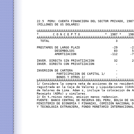
22.5  PERU: CUENTA FINANCIERA DEL SECTOR PRIVADO, 1987 
(MILLONES DE US DOLARES)

ÚÄÄÄÄÄÄÄÄÄÄÄÄÄÄÄÄÄÄÄÄÄÄÄÄÄÄÄÄÄÄÄÄÄÄÄÄÄÂÄÄÄÄÄÄÄÂÄÄÄÄÄÄÄ
³        C O N C E P T O              ³  1987 ³    198
ÀÄÄÄÄÄÄÄÄÄÄÄÄÄÄÄÄÄÄÄÄÄÄÄÄÄÄÄÄÄÄÄÄÄÄÄÄÄÁÄÄÄÄÄÄÄÁÄÄÄÄÄÄÄ
  TOTAL                                     3         
PRESTAMOS DE LARGO PLAZO                  -29       -2
          DESEMBOLSOS                      83        5
          AMORTIZACION                   -112       -7
INVER. DIRECTA SIN PRIVATIZACION           32        2
INVER. DIRECTA CON PRIVATIZACION            -         
INVERSION DE CARTERA                        -         
           PARTICIPACION DE CAPITAL 1/      -         
           BONOS Y OTROS 2/                 -         
þÄÄÄÄÄÄÄÄÄÄÄÄÄÄÄÄÄÄÄÄÄÄÄÄÄÄÄÄÄÄÄÄÄÄÄÄÄÄÄÄÄÄÄÄÄÄÄÄÄÄÄÄÄ
1/ Considera la compra neta de acciones de no resident
registrada en la Caja de Valores y Liquidaciones (CAVA
de Valores de Lima. Adem s, incluye la colocaci¢n de A
Receipts (ADRs) y similares.

2/ En t‚rminos netos, emisi¢n menos redenci¢n.

FUENTE: BANCO CENTRAL DE RESERVA DEL PERU, BOLSA DE VA
MINISTERIO DE ECONOMIA Y FINANZAS, COMISION NACIONAL DE
Y TECNOLOGIA EXTRANJERA, FONDO MONETARIO INTERNACIONAL
