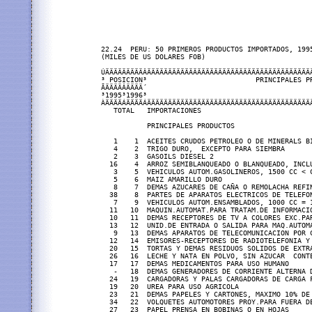
22.24  PERU: 50 PRIMEROS PRODUCTOS IMPORTADOS, 1995
(MILES DE US DOLARES FOB)

ÚÄÄÄÄÄÄÄÄÄÂÄÄÄÄÄÄÄÄÄÄÄÄÄÄÄÄÄÄÄÄÄÄÄÄÄÄÄÄÄÄÄÄÄÄÄÄÄÄÄ
³ POSICION³                          PRINCIPALES P
ÃÄÄÄÄÂÄÄÄÄ´                                       
³1995³1996³                                       
ÀÄÄÄÄÁÄÄÄÄÁÄÄÄÄÄÄÄÄÄÄÄÄÄÄÄÄÄÄÄÄÄÄÄÄÄÄÄÄÄÄÄÄÄÄÄÄÄÄÄ
   TOTAL   IMPORTACIONES                          
           PRINCIPALES PRODUCTOS                  
   1    1  ACEITES CRUDOS PETROLEO O DE MINERALS B
   4    2  TRIGO DURO,  EXCEPTO PARA SIEMBRA      
   2    3  GASOILS DIESEL 2                       
  16    4  ARROZ SEMIBLANQUEADO O BLANQUEADO, INCL
   3    5  VEHICULOS AUTOM.GASOLINEROS, 1500 CC < 
   5    6  MAIZ AMARILLO DURO                     
   8    7  DEMAS AZUCARES DE CAÑA O REMOLACHA REFI
  38    8  PARTES DE APARATOS ELECTRICOS DE TELEFO
   7    9  VEHICULOS AUTOM.ENSAMBLADOS, 1000 CC 
= 
  11   10  MAQUIN.AUTOMAT.PARA TRATAM.DE INFORMACI
  10   11  DEMAS RECEPTORES DE TV A COLORES EXC.PA
  13   12  UNID.DE ENTRADA O SALIDA PARA MAQ.AUTOM
   9   13  DEMAS APARATOS DE TELECOMUNICACION POR 
  12   14  EMISORES-RECEPTORES DE RADIOTELEFONIA Y
  20   15  TORTAS Y DEMAS RESIDUOS SOLIDOS DE EXTR
  26   16  LECHE Y NATA EN POLVO, SIN AZUCAR  CONT
  17   17  DEMAS MEDICAMENTOS PARA USO HUMANO     
   -   18  DEMAS GENERADORES DE CORRIENTE ALTERNA 
  24   19  CARGADORAS Y PALAS CARGADORAS DE CARGA 
  19   20  UREA PARA USO AGRICOLA                 
  23   21  DEMAS PAPELES Y CARTONES, MAXIMO 10% DE
  34   22  VOLQUETES AUTOMOTORES PROY.PARA FUERA D
  27   23  PAPEL PRENSA EN BOBINAS O EN HOJAS     