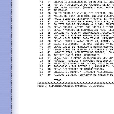
  48   24  GRUPOS ELECTROGENOS DE CORRIENTE ALTERN
  37   25  PARTES Y ACCESORIOS DE MAQUINAS DE LA P
   6   26  VEHICULOS AUTOMOV. (DIESEL) PARA TRANSP
  21   27  TELEFONOS                              
  28   28  POLICLORURO DE VINILO, SIN MEZCLAR, CON
  18   29  ACEITE DE SOYA EN BRUTO, INCLUSO DESGOM
  31   30  POLIETILENO DE DENSIDAD < 0,94%, EN FOR
  39   31  LAMINAD. PLANOS DE HIERRO, SIN ALEAR, E
  36   32  POLIETILENO DE DENSIDAD >= 0,94%, EN FO
  74   33  DEMAS JUEGOS  ACTIV. CON MONEDA O FICHA
  14   34  DEMAS APARATOS DE CONMUTACION PARA TELE
  22   35  CAMIONETAS PICK UP ENSAMBLADAS,.GASOLIN
  33   36  CAMIONETAS PICK UP ENSAMBLADAS DIESEL, 
  15   37  DEMAS VEHIC.DIESEL PARA TRANSP. MERCANC
  43   38  DEMAS LECHES Y NATAS EN POLVO, CONTEN.M
  32   39  CABLE TELEFONICO,  DE UNA TENSION <= 80
  46   40  DEMAS GASES DE PETROLEO E HIDROCARBUROS
  25   41  DEMAS TIPOS DE ALGODON SIN CARDAR NI PE
  41   42  MOTOCICLETAS, CON MOTOR DE EMBOLO,  50 
  40   43  ACEITES BASES PARA LUBRICANTES         
 113   44  DEMAS MAQ. Y APARATOS MECANICOS CON UNA
  75   45  PAÑALES, TOALLAS Y TAMPONES HIGIENICOS 
  53   46  NEUMATICOS NUEVOS DE CAUCHO, UTILIZADOS
  69   47  TOPADORAS ('BULLDOZERS') , ANGULARES ('
  35   48  DEMAS RECEPTORES DE RADIODIFUSION      
  85   49  UNDADES DE MEMORIA, INCLUSO PRESENTADAS
  67   50  HILADOS DE ALTA TENACIDAD DE NYLON O DE
           OTROS                                  
þÄÄÄÄÄÄÄÄÄÄÄÄÄÄÄÄÄÄÄÄÄÄÄÄÄÄÄÄÄÄÄÄÄÄÄÄÄÄÄÄÄÄÄÄÄÄÄÄÄ
FUENTE: SUPERINTENDENCIA NACIONAL DE ADUANAS      