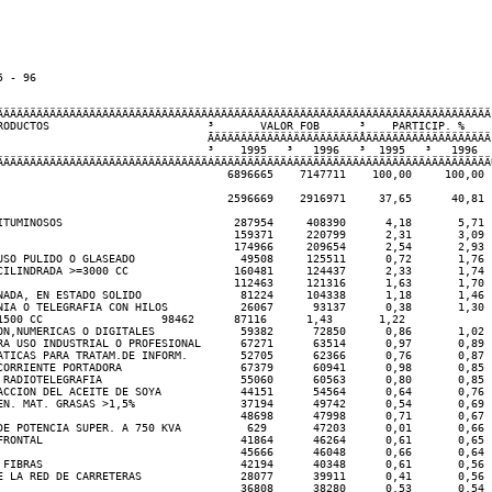
 - 96

ÄÄÄÄÄÄÄÄÄÄÄÄÄÄÄÄÄÄÄÄÄÄÄÄÄÄÄÄÄÄÄÄÂÄÄÄÄÄÄÄÄÄÄÄÄÄÄÄÄÄÄÄÄÄÄÂÄÄÄÄÄÄÄÄÄÄÄÄÄÄÄÄÄÄÄ¿
RODUCTOS                        ³       VALOR FOB      ³    PARTICIP. %    ³
                                ÃÄÄÄÄÄÄÄÄÄÄÄÂÄÄÄÄÄÄÄÄÄÄÅÄÄÄÄÄÄÄÄÄÂÄÄÄÄÄÄÄÄÄ´
                                ³    1995   ³   1996   ³  1995   ³   1996  ³
ÄÄÄÄÄÄÄÄÄÄÄÄÄÄÄÄÄÄÄÄÄÄÄÄÄÄÄÄÄÄÄÄÁÄÄÄÄÄÄÄÄÄÄÄÁÄÄÄÄÄÄÄÄÄÄÁÄÄÄÄÄÄÄÄÄÁÄÄÄÄÄÄÄÄÄÙ
                                   6896665    7147711    100,00     100,00  
                                   2596669    2916971     37,65      40,81  
ITUMINOSOS                          287954     408390      4,18       5,71  
                                    159371     220799      2,31       3,09  
                                    174966     209654      2,54       2,93  
USO PULIDO O GLASEADO                49508     125511      0,72       1,76  
CILINDRADA >=3000 CC                160481     124437      2,33       1,74  
                                    112463     121316      1,63       1,70  
NADA, EN ESTADO SOLIDO               81224     104338      1,18       1,46  
NIA O TELEGRAFIA CON HILOS           26067      93137      0,38       1,30  
1500 CC                  98462      87116      1,43       1,22  

ON,NUMERICAS O DIGITALES             59382      72850      0,86       1,02  
RA USO INDUSTRIAL O PROFESIONAL      67271      63514      0,97       0,89  
ATICAS PARA TRATAM.DE INFORM.        52705      62366      0,76       0,87  
CORRIENTE PORTADORA                  67379      60941      0,98       0,85  
 RADIOTELEGRAFIA                     55060      60563      0,80       0,85  
ACCION DEL ACEITE DE SOYA            44151      54564      0,64       0,76  
EN. MAT. GRASAS >1,5%                37194      49742      0,54       0,69  
                                     48698      47998      0,71       0,67  
DE POTENCIA SUPER. A 750 KVA          629       47203      0,01       0,66  
FRONTAL                              41864      46264      0,61       0,65  
                                     45666      46048      0,66       0,64  
 FIBRAS                              42194      40348      0,61       0,56  
E LA RED DE CARRETERAS               28077      39911      0,41       0,56  
                                     36808      38280      0,53       0,54  