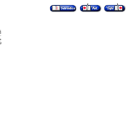
                
























































