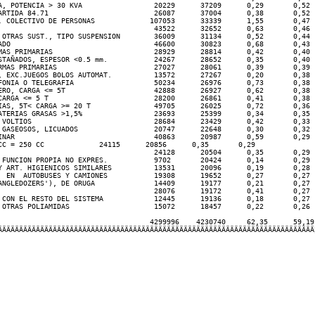
A, POTENCIA > 30 KVA                 20229      37209      0,29       0,52  
ARTIDA 84.71                         26087      37004      0,38       0,52  
. COLECTIVO DE PERSONAS             107053      33339      1,55       0,47  
                                     43522      32652      0,63       0,46  
 OTRAS SUST., TIPO SUSPENSION        36009      31134      0,52       0,44  
ADO                                  46600      30823      0,68       0,43  
MAS PRIMARIAS                        28929      28814      0,42       0,40  
STAÑADOS, ESPESOR <0.5 mm.           24267      28652      0,35       0,40  
RMAS PRIMARIAS                       27027      28061      0,39       0,39  
, EXC.JUEGOS BOLOS AUTOMAT.          13572      27267      0,20       0,38  
FONIA O TELEGRAFIA                   50234      26976      0,73       0,38  
ERO, CARGA <= 5T                     42888      26927      0,62       0,38  
CARGA <= 5 T                         28200      26861      0,41       0,38  
IAS, 5T< CARGA >= 20 T               49705      26025      0,72       0,36  
ATERIAS GRASAS >1,5%                 23693      25399      0,34       0,35  
 VOLTIOS                             28684      23429      0,42       0,33  
 GASEOSOS, LICUADOS                  20747      22648      0,30       0,32  
INAR                                 40863      20987      0,59       0,29  
CC 
= 250 CC             24115      20856      0,35       0,29  

                                     24128      20504      0,35       0,29  
 FUNCION PROPIA NO EXPRES.           9702       20424      0,14       0,29  
Y ART. HIGIENICOS SIMILARES          13531      20096      0,19       0,28  
  EN  AUTOBUSES Y CAMIONES           19308      19652      0,27       0,27  
ANGLEDOZERS'), DE ORUGA              14409      19177      0,21       0,27  
                                     28076      19172      0,41       0,27  
 CON EL RESTO DEL SISTEMA            12445      19136      0,18       0,27  
 OTRAS POLIAMIDAS                    15072      18457      0,22       0,26  
                                    4299996    4230740     62,35      59,19 
ÄÄÄÄÄÄÄÄÄÄÄÄÄÄÄÄÄÄÄÄÄÄÄÄÄÄÄÄÄÄÄÄÄÄÄÄÄÄÄÄÄÄÄÄÄÄÄÄÄÄÄÄÄÄÄÄÄÄÄÄÄÄÄÄÄÄÄÄÄÄÄÄÄÄÄþ
                                                                            