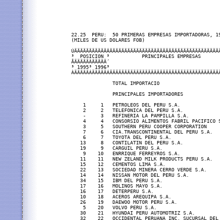
22.25  PERU:  50 PRIMERAS EMPRESAS IMPORTADORAS, 19
(MILES DE US DOLARES FOB)

ÚÄÄÄÄÄÄÄÄÄÄÄÂÄÄÄÄÄÄÄÄÄÄÄÄÄÄÄÄÄÄÄÄÄÄÄÄÄÄÄÄÄÄÄÄÄÄÄÄÄ
³  POSICION ³           PRINCIPALES EMPRESAS      
ÃÄÄÄÄÄÂÄÄÄÄÄ´                                     
³ 1995³ 1996³                                     
ÀÄÄÄÄÄÁÄÄÄÄÄÁÄÄÄÄÄÄÄÄÄÄÄÄÄÄÄÄÄÄÄÄÄÄÄÄÄÄÄÄÄÄÄÄÄÄÄÄÄ
              TOTAL IMPORTACIO                    
              PRINCIPALES IMPORTADORES            
    1     1   PETROLEOS DEL PERU S.A.             
    2     2   TELEFONICA DEL PERU S.A.            
    -     3   REFINERIA LA PAMPILLA S.A.          
    4     4   CONSORSIO ALIMENTOS FABRIL PACIFICO 
    3     5   SOUTHERN PERU COOPER CORPORATION    
    7     6   CIA.TRANSCONTINENTAL DEL PERU S.A.  
    6     7   TOYOTA DEL PERU S.A.                
   13     8   CONTILATIN DEL PERU S.A.            
   19     9   CARGUIL PERU S.A.                   
    9    10   ENRRIQUE FERREYROS S.A.             
   11    11   NEW ZELAND MILK PRODUCTS PERU S.A.  
   15    12   CEMENTOS LIMA S.A.                  
   22    13   SOCIEDAD MINERA CERRO VERDE S.A.    
   14    14   NISSAN MOTOR DEL PERU S.A.          
   34    15   IBM DEL PERU S.A.                   
   17    16   MOLINOS MAYO S.A.                   
   16    17   DETERPERU S.A.                      
   10    18   ACEROS AREQUIPA S.A.                
   26    19   DAEWOO MOTOR PERU S.A.              
    5    20   VOLVO PERU S.A.                     
   30    21   HYUNDAI PERU AUTOMOTRIZ S.A.        
   32    22   OCCIDENTAL PERUANA INC. SUCURSAL DEL