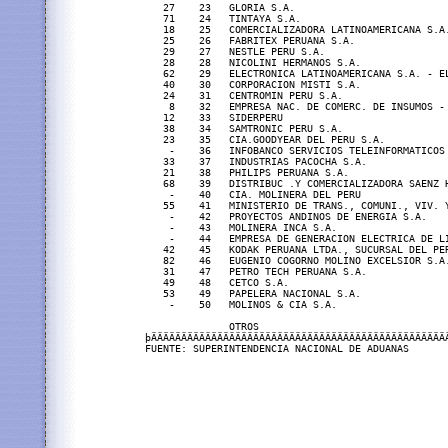
   27    23   GLORIA S.A.                         
   71    24   TINTAYA S.A.                        
   18    25   COMERCIALIZADORA LATINOAMERICANA S.A
   25    26   FABRITEX PERUANA S.A.               
   29    27   NESTLE PERU S.A.                    
   28    28   NICOLINI HERMANOS S.A.              
   62    29   ELECTRONICA LATINOAMERICANA S.A. - E
   40    30   CORPORACION MISTI S.A.              
   24    31   CENTROMIN PERU S.A.                 
    8    32   EMPRESA NAC. DE COMERC. DE INSUMOS -
   12    33   SIDERPERU                           
   38    34   SAMTRONIC PERU S.A.                 
   23    35   CIA.GOODYEAR DEL PERU S.A.          
    -    36   INFOBANCO SERVICIOS TELEINFORMATICOS
   33    37   INDUSTRIAS PACOCHA S.A.             
   21    38   PHILIPS PERUANA S.A.                
   68    39   DISTRIBUC .Y COMERCIALIZADORA SAENZ 
    -    40   CIA. MOLINERA DEL PERU              
   55    41   MINISTERIO DE TRANS., COMUNI., VIV. 
    -    42   PROYECTOS ANDINOS DE ENERGIA S.A.   
    -    43   MOLINERA INCA S.A.                  
    -    44   EMPRESA DE GENERACION ELECTRICA DE L
   42    45   KODAK PERUANA LTDA., SUCURSAL DEL PE
   82    46   EUGENIO COGORNO MOLINO EXCELSIOR S.A
   31    47   PETRO TECH PERUANA S.A.             
   49    48   CETCO S.A.                          
   53    49   PAPELERA NACIONAL S.A.              
    -    50   MOLINOS & CIA S.A.                  
              OTROS                               
þÄÄÄÄÄÄÄÄÄÄÄÄÄÄÄÄÄÄÄÄÄÄÄÄÄÄÄÄÄÄÄÄÄÄÄÄÄÄÄÄÄÄÄÄÄÄÄÄÄ
FUENTE: SUPERINTENDENCIA NACIONAL DE ADUANAS      