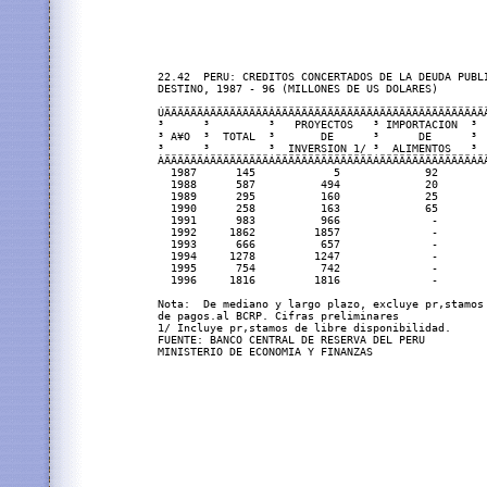
22.42  PERU: CREDITOS CONCERTADOS DE LA DEUDA PUBLI
DESTINO, 1987 - 96 (MILLONES DE US DOLARES)

ÚÄÄÄÄÄÄÂÄÄÄÄÄÄÄÄÄÂÄÄÄÄÄÄÄÄÄÄÄÄÄÄÄÂÄÄÄÄÄÄÄÄÄÄÄÄÄÄÂÄÄ
³      ³         ³   PROYECTOS   ³ IMPORTACION  ³  
³ A¥O  ³  TOTAL  ³       DE      ³      DE      ³  
³      ³         ³  INVERSION 1/ ³  ALIMENTOS   ³  
ÀÄÄÄÄÄÄÁÄÄÄÄÄÄÄÄÄÁÄÄÄÄÄÄÄÄÄÄÄÄÄÄÄÁÄÄÄÄÄÄÄÄÄÄÄÄÄÄÁÄÄ
  1987      145            5             92        
  1988      587          494             20        
  1989      295          160             25        
  1990      258          163             65        
  1991      983          966              -        
  1992     1862         1857              -        
  1993      666          657              -        
  1994     1278         1247              -        
  1995      754          742              -        
  1996     1816         1816              -        
Nota:  De mediano y largo plazo, excluye pr‚stamos 
de pagos.al BCRP. Cifras preliminares

1/ Incluye pr‚stamos de libre disponibilidad.

FUENTE: BANCO CENTRAL DE RESERVA DEL PERU
