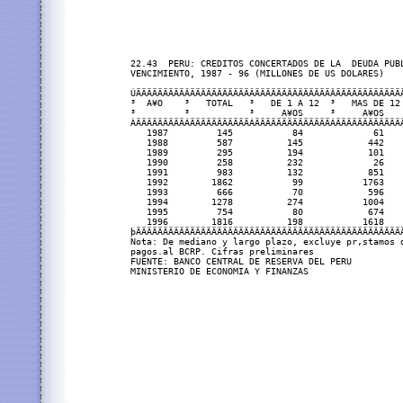
22.43  PERU: CREDITOS CONCERTADOS DE LA  DEUDA PUBL
VENCIMIENTO, 1987 - 96 (MILLONES DE US DOLARES)

ÚÄÄÄÄÄÄÄÄÄÂÄÄÄÄÄÄÄÄÄÄÄÂÄÄÄÄÄÄÄÄÄÄÄÄÄÄÂÄÄÄÄÄÄÄÄÄÄÄÄÄ
³  A¥O    ³   TOTAL   ³   DE 1 A 12  ³   MAS DE 12 
³         ³           ³     A¥OS     ³     A¥OS    
ÀÄÄÄÄÄÄÄÄÄÁÄÄÄÄÄÄÄÄÄÄÄÁÄÄÄÄÄÄÄÄÄÄÄÄÄÄÁÄÄÄÄÄÄÄÄÄÄÄÄÄ
   1987         145           84             61

   1988         587          145            442

   1989         295          194            101

   1990         258          232             26

   1991         983          132            851

   1992        1862           99           1763

   1993         666           70            596

   1994        1278          274           1004

   1995         754           80            674

   1996        1816          198           1618

þÄÄÄÄÄÄÄÄÄÄÄÄÄÄÄÄÄÄÄÄÄÄÄÄÄÄÄÄÄÄÄÄÄÄÄÄÄÄÄÄÄÄÄÄÄÄÄÄÄÄ
Nota: De mediano y largo plazo, excluye pr‚stamos d
pagos.al BCRP. Cifras preliminares

FUENTE: BANCO CENTRAL DE RESERVA DEL PERU
